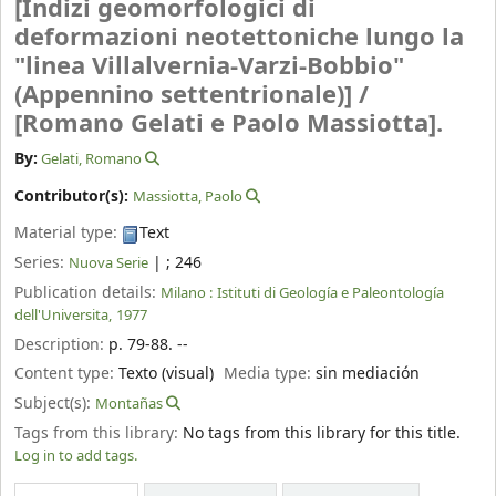
[Indizi geomorfologici di
deformazioni neotettoniche lungo la
"linea Villalvernia-Varzi-Bobbio"
(Appennino settentrionale)] /
[Romano Gelati e Paolo Massiotta].
By:
Gelati, Romano
Contributor(s):
Massiotta, Paolo
Material type:
Text
Series:
|
; 246
Nuova Serie
Publication details:
Milano :
Istituti di Geología e Paleontología
dell'Universita,
1977
Description:
p. 79-88. --
Content type:
Texto (visual)
Media type:
sin mediación
Subject(s):
Montañas
Tags from this library:
No tags from this library for this title.
Log in to add tags.