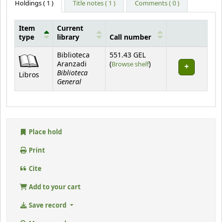
Holdings
( 1 )
Title notes ( 1 )
Comments ( 0 )
Item
Current
type
library
Call number
Holdings
Biblioteca
551.43 GEL
(Opens below)
Aranzadi
(
Browse shelf
)
Biblioteca
Libros
General
Place hold
Print
Cite
Add to your cart
Save record