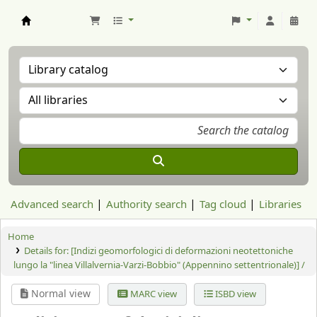
Aranzadi Zientzia Elkartea Liburutegia
Advanced search
Authority search
Tag cloud
Libraries
Home
Details for:
[Indizi geomorfologici di deformazioni neotettoniche
lungo la "linea Villalvernia-Varzi-Bobbio" (Appennino settentrionale)] /
Normal view
MARC view
ISBD view