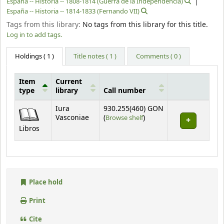
España -- Historia -- 1808-1814 (Guerra de la Independencia)
España -- Historia -- 1814-1833 (Fernando VII)
Tags from this library:
No tags from this library for this title.
Log in to add tags.
Holdings
( 1 )
Title notes ( 1 )
Comments ( 0 )
Item
Current
type
library
Call number
Holdings
Iura
930.255(460) GON
(Opens below)
Vasconiae
(
Browse shelf
)
Libros
Place hold
Print
Cite