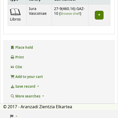
Holdings
Iura
27-9(460.16) GAZ-
(Opens below)
Vasconiae
10 (
Browse shelf
)
Libros
Place hold
Print
Cite
Add to your cart
Save record
More searches
© 2017 - Aranzadi Zientzia Elkartea