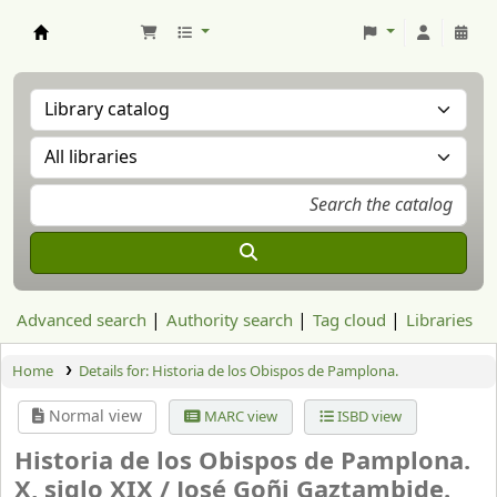
Aranzadi Zientzia Elkartea Liburutegia
Advanced search
Authority search
Tag cloud
Libraries
Home
Details for:
Historia de los Obispos de Pamplona.
Normal view
MARC view
ISBD view
Historia de los Obispos de Pamplona.
X, siglo XIX /
José Goñi Gaztambide.