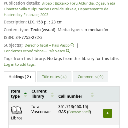
Publication details:
Bilbao :
Bizkaiko Foru Aldundia, Ogasun eta
Finantza Saila = Diputación Foral de Bizkaia, Departamento de
Hacienda y Finanzas;
2003
Description:
LIX, 158 p. ; 23 cm
Content type:
Texto (visual)
Media type:
sin mediación
ISBN:
84-7752-272-3
Subject(s):
Derecho fiscal -- País Vasco
Conciertos económicos -- País Vasco
Tags from this library:
No tags from this library for this title.
Log in to add tags.
Holdings
( 2 )
Title notes ( 4 )
Comments ( 0 )
Item
Current
type
library
Call number
Holdings
Iura
351.713(460.15)
(Opens below)
Vasconiae
GAS (
Browse shelf
)
Libros