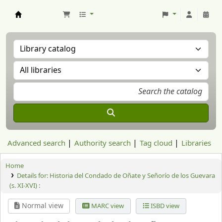
Aranzadi Zientzia Elkartea Liburutegia
Advanced search
Authority search
Tag cloud
Libraries
Home
Details for:
Historia del Condado de Oñate y Señorío de los Guevara
(s. XI-XVI) :
Normal view
MARC view
ISBD view