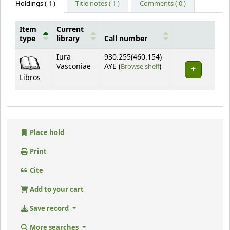
Holdings
( 1 )
Title notes ( 1 )
Comments ( 0 )
Item
Current
type
library
Call number
Holdings
Iura
930.255(460.154)
(Opens below)
Vasconiae
AYE (
Browse shelf
)
Libros
Place hold
Print
Cite
Add to your cart
Save record
More searches