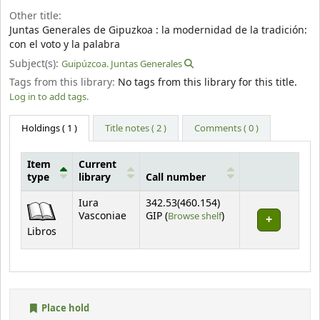
Other title:
Juntas Generales de Gipuzkoa : la modernidad de la tradición:
con el voto y la palabra
Subject(s):
Guipúzcoa‏. Juntas Generales
Tags from this library:
No tags from this library for this title.
Log in to add tags.
Holdings
( 1 )
Title notes ( 2 )
Comments ( 0 )
Item
Current
type
library
Call number
Holdings
Iura
342.53(460.154)
(Opens below)
Vasconiae
GIP (
Browse shelf
)
Libros
Place hold