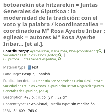
botoarekin eta hitzarekin = Juntas
Generales de Gipuzkoa : la
modernidad de la tradición: con el
voto y la palabra /
koordinatzailea =
coordinadora Mª Rosa Ayerbe Iribar ;
egileak = autores Mª Rosa Ayerbe
Iribar... [et al.].
Contributor(s):
Ayerbe Iríbar, María Rosa
, 1954-
[coordinador]
Sociedad de Estudios Vascos
[editor]
Guipúzcoa‏. Juntas Generales
[editor]
Material type:
Text
Language:
Basque
,
Spanish
Publication details:
Donostia-San Sebastián :
Eusko Ikaskuntza =
Sociedad de Estudios Vascos :
Gipuzkoako Batzar Nagusiak = Juntas
Generales de Gipuzkoa,
[2004]
Description:
493 p. : il. col. y n. ; 32 cm
Content type:
Texto (visual)
Media type:
sin mediación
ISBN:
84-609-1763-0