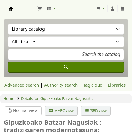
Aranzadi Zientzia Elkartea Liburutegia
Advanced search
Authority search
Tag cloud
Libraries
Home
Details for:
Gipuzkoako Batzar Nagusiak :
Normal view
MARC view
ISBD view
Gipuzkoako Batzar Nagusiak :
tradizioaren modernotasuna: