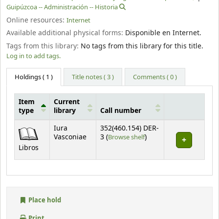
Guipúzcoa -- Administración -- Historia
Online resources:
Internet
Available additional physical forms:
Disponible en Internet.
Tags from this library:
No tags from this library for this title.
Log in to add tags.
Holdings
( 1 )
Title notes ( 3 )
Comments ( 0 )
Item
Current
type
library
Call number
Holdings
Iura
352(460.154) DER-
(Opens below)
Vasconiae
3 (
Browse shelf
)
Libros
Place hold
Print