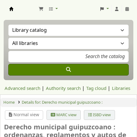
Aranzadi Zientzia Elkartea Liburutegia
Advanced search
Authority search
Tag cloud
Libraries
Home
Details for:
Derecho municipal guipuzcoano :
Normal view
MARC view
ISBD view
Derecho municipal guipuzcoano :
ordenanzas, reglamentos y autos de