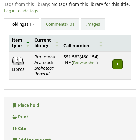
Tags from this library:
No tags from this library for this title.
Log in to add tags.
Holdings
( 1 )
Comments ( 0 )
Images
Item
Current
type
library
Call number
Holdings
Biblioteca
551.583(460.154)
(Opens below)
Aranzadi
INF (
Browse shelf
)
Biblioteca
Libros
General
Place hold
Print
Cite