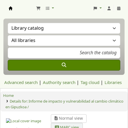
Aranzadi Zientzia Elkartea Liburutegia
Advanced search
Authority search
Tag cloud
Libraries
Home
Details for:
Informe de impacto y vulnerabilidad al cambio climático
en Gipuzkoa /
Normal view
MARC view