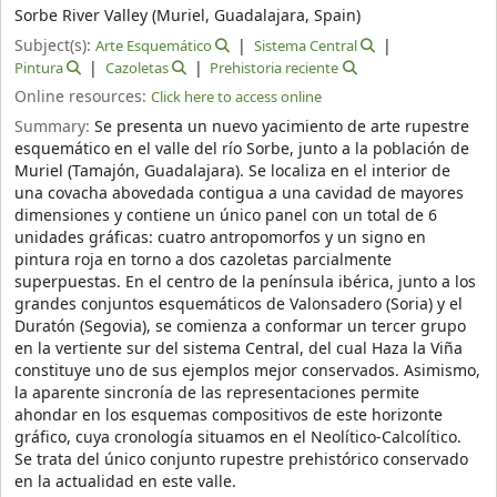
Sorbe River Valley (Muriel, Guadalajara, Spain)
Subject(s):
Arte Esquemático
Sistema Central
Pintura
Cazoletas
Prehistoria reciente
Online resources:
Click here to access online
Summary:
Se presenta un nuevo yacimiento de arte rupestre
esquemático en el valle del río Sorbe, junto a la población de
Muriel (Tamajón, Guadalajara). Se localiza en el interior de
una covacha abovedada contigua a una cavidad de mayores
dimensiones y contiene un único panel con un total de 6
unidades gráficas: cuatro antropomorfos y un signo en
pintura roja en torno a dos cazoletas parcialmente
superpuestas. En el centro de la península ibérica, junto a los
grandes conjuntos esquemáticos de Valonsadero (Soria) y el
Duratón (Segovia), se comienza a conformar un tercer grupo
en la vertiente sur del sistema Central, del cual Haza la Viña
constituye uno de sus ejemplos mejor conservados. Asimismo,
la aparente sincronía de las representaciones permite
ahondar en los esquemas compositivos de este horizonte
gráfico, cuya cronología situamos en el Neolítico-Calcolítico.
Se trata del único conjunto rupestre prehistórico conservado
en la actualidad en este valle.