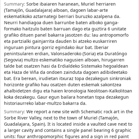
Summary:
Sorbe ibaiaren haranean, Muriel herriaren
(Tamajón, Guadalajara) alboan, dagoen labar-arte
eskematikoko aztarnategi berriari buruzko azalpena da.
Neurri handiagoa duen barrunbe baten alboko ganga-
formako haitzulo baten barruan dago eta guztira 6 unitate
grafiko dituen panel bakarra jasotzen du: lau antropomorfo
eta partzialki gainjarrita dauden bi atzeko euskarriren
inguruan pintura gorriz egindako ikur bat. Iberiar
penintsularen erdian, Valonsaderoko (Soria) eta Duratóngo
(Segovia) multzo eskematiko nagusien alboan, hirugarren
talde bat osatzen hasi da Erdialdeko Sistemako hegoaldean
eta Haza de Viña da ondoen zainduta dagoen adibideetako
bat. Era berean, irudietan itxuraz topa dezakegun sinkroniak
horizonte grafiko hau osatzen duten eskemak sakontzea
ahalbidetzen digu eta haien kronologia Neolitoan-Kalkolitoan
koka dezakegu. Gaur egun bailara honetan topa dezakegun
historiaurreko labar-multzo bakarra da.
Summary:
We report a new site with Schematic rock art in the
Sorbe River Valley, next to the town of Muriel (Tamajón,
Guadalajara, Spain). It is located inside a vaulted cave next to
a larger cavity and contains a single panel bearing 6 graphic
units: four anthropomorphic figures and a sign in red paint