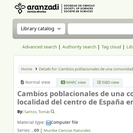
Aranzadi Zientzia Elkartea Liburutegia
Search the catalog by:
Search the catalog
Advanced search
Authority search
Tag cloud
Lib
Home
Details for:
Cambios poblacionales de una comunidad d
Normal view
MARC view
ISBD view
Cambios poblacionales de una c
localidad del centro de España e
By:
Santos, Tomás
Material type:
Computer file
Series:
. 69
|
Munibe Ciencias Naturales