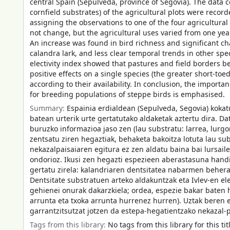
central Spain (Sepúlveda, province of Segovia). The data 
cornfield substrates) of the agricultural plots were reco
assigning the observations to one of the four agricultural 
not change, but the agricultural uses varied from one yea
An increase was found in bird richness and significant cha
calandra lark, and less clear temporal trends in other spe
electivity index showed that pastures and field borders b
positive effects on a single species (the greater short-toe
according to their availability. In conclusion, the importa
for breeding populations of steppe birds is emphasised.
Summary:
Espainia erdialdean (Sepulveda, Segovia) koka
batean urterik urte gertatutako aldaketak aztertu dira. Dat
buruzko informazioa jaso zen (lau substratu: larrea, lurgo
zentsatu ziren hegaztiak, behaketa bakoitza lotuta lau s
nekazalpaisaiaren egitura ez zen aldatu baina bai lursail
ondorioz. Ikusi zen hegazti espezieen aberastasuna handi
gertatu zirela: kalandriaren dentsitatea nabarmen behera
Dentsitate substratuen arteko aldakuntzak eta Ivlev-en el
gehienei onurak dakarzkiela; ordea, espezie bakar baten 
arrunta eta txoka arrunta hurrenez hurren). Uztak beren 
garrantzitsutzat jotzen da estepa-hegatientzako nekazal-
Tags from this library:
No tags from this library for this tit