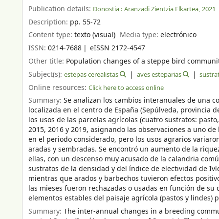
Publication details:
Donostia :
Aranzadi Zientzia Elkartea,
2021
Description:
pp. 55-72
Content type:
texto (visual)
Media type:
electrónico
ISSN:
0214-7688
eISSN 2172-4547
Other title:
Population changes of a steppe bird community
Subject(s):
estepas cerealistas
aves esteparias
sustra
Online resources:
Click here to access online
Summary:
Se analizan los cambios interanuales de una c
localizada en el centro de España (Sepúlveda, provincia d
los usos de las parcelas agrícolas (cuatro sustratos: past
2015, 2016 y 2019, asignando las observaciones a uno de lo
en el periodo considerado, pero los usos agrarios variar
aradas y sembradas. Se encontró un aumento de la riqueza
ellas, con un descenso muy acusado de la calandria común
sustratos de la densidad y del índice de electividad de Iv
mientras que arados y barbechos tuvieron efectos positivo
las mieses fueron rechazadas o usadas en función de su d
elementos estables del paisaje agrícola (pastos y lindes) 
Summary:
The inter-annual changes in a breeding commun