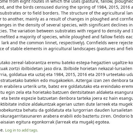
come from eight routes in which the uses (pasture, fallow, ploughe
rded, and the birds censused during the spring of 1984, 2015, 2016 
substrates or to field borders. The structure of the agricultural l
r to another, mainly as a result of changes in ploughed and cornfie
nges in the density of several species, with significant declines in
cies. The variation between substrates with regard to density and I
enefited a majority of species, while ploughed and fallow fields ea
d lark and the common linnet, respectively). Cornfields were reject
nce of stable elements in agricultural landscapes (pastures and fie
tutako zereal-laborantza eremu bateko estepa-hegaztien ugaltze-k
uak zortzi ibilbidetan jaso dira. Ibilbide horietan nekazal-lursailen
rria, goldatua eta uzta) eta 1984, 2015, 2016 eta 2019 urteetako u
ubstratuetako batekin edo mugakoekin. Aztergai izan zen denbora t
en erabilera urterik urte, batez ere goldatutako eta ereindako ere
tu egin zela eta horietako batzuen dentsitatean aldaketa esangur
 eta beste espezie batzuetan denbora tarteka joera ez hain esang
ektibitate indize aldakuntzak agerian uzten dute larreek eta mugek
hobekuntza behatu da goldatuta eta lurgorrian dauden lursailetan 
eskuragarritasunaren arabera erabili edo baztertu ziren. Ondorio b
paisaian egitura egonkorrak (larreak eta mugak) egotea.
le.
Log in to add tags.