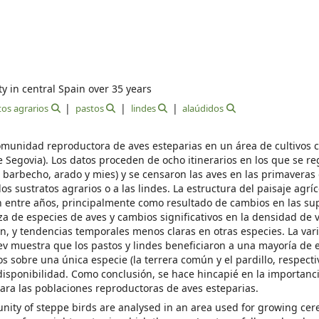
 in central Spain over 35 years
tos agrarios
pastos
lindes
alaúdidos
omunidad reproductora de aves esteparias en un área de cultivos c
e Segovia). Los datos proceden de ocho itinerarios en los que se re
o, barbecho, arado y mies) y se censaron las aves en las primaveras
s sustratos agrarios o a las lindes. La estructura del paisaje agríc
on entre años, principalmente como resultado de cambios en las sup
 de especies de aves y cambios significativos en la densidad de v
, y tendencias temporales menos claras en otras especies. La vari
lev muestra que los pastos y lindes beneficiaron a una mayoría de 
s sobre una única especie (la terrera común y el pardillo, respecti
isponibilidad. Como conclusión, se hace hincapié en la importanci
para las poblaciones reproductoras de aves esteparias.
ity of steppe birds are analysed in an area used for growing cere