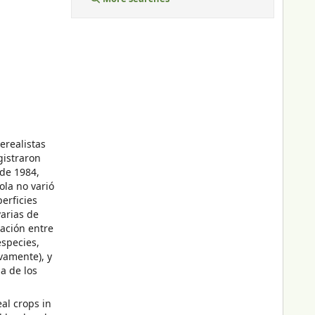
erealistas
gistraron
 de 1984,
ola no varió
erficies
arias de
ación entre
especies,
vamente), y
a de los
al crops in