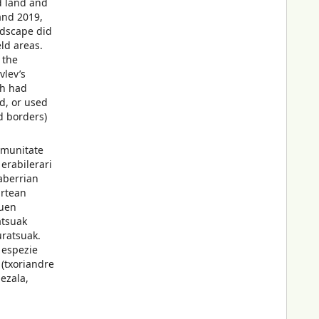
d land and
and 2019,
andscape did
ld areas.
 the
vlev’s
ch had
ed, or used
ld borders)
omunitate
 erabilerari
daberrian
artean
muen
atsuak
uratsuak.
 espezie
(txoriandre
ezala,