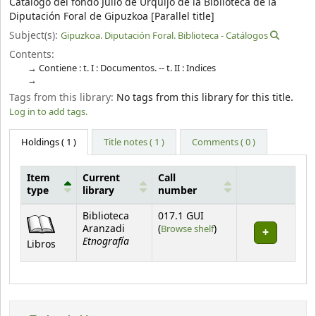
Catálogo del fondo Julio de Urquijo de la Biblioteca de la
Diputación Foral de Gipuzkoa [Parallel title]
Subject(s):
Gipuzkoa. Diputación Foral. Biblioteca - Catálogos
Contents:
Contiene : t. I : Documentos. -- t. II : Indices
Tags from this library:
No tags from this library for this title.
Log in to add tags.
Holdings
( 1 )
Title notes ( 1 )
Comments ( 0 )
Item
Current
Call
type
library
number
Holdings
Biblioteca
017.1 GUI
(Opens below)
Aranzadi
(
Browse shelf
)
Etnografía
Libros