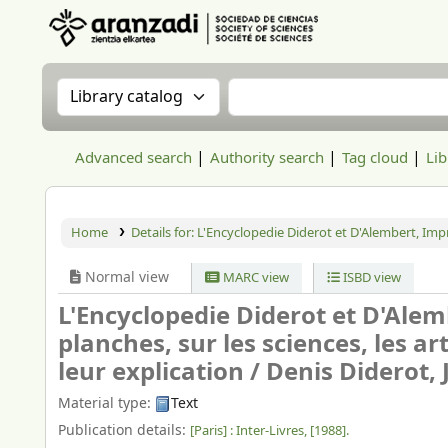
Aranzadi Zientzia Elkartea Liburutegia
Search the catalog by:
Search the catalog
Advanced search
Authority search
Tag cloud
Lib
Home
Details for:
L'Encyclopedie Diderot et D'Alembert, Impri
Normal view
MARC view
ISBD view
L'Encyclopedie Diderot et D'Alemb
planches, sur les sciences, les a
leur explication /
Denis Diderot,
Material type:
Text
Publication details:
[Paris] :
Inter-Livres,
[1988].