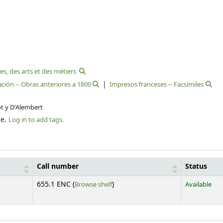
es, des arts et des métiers
ión -- Obras anteriores a 1800
Impresos franceses -- Facsímiles
ot y D'Alembert
le.
Log in to add tags.
Call number
Status
(Opens below)
655.1 ENC (
Browse shelf
)
Available