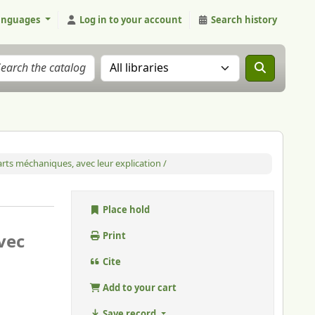
anguages
Log in to your account
Search history
Search the catalog in:
s arts méchaniques, avec leur explication /
Place hold
avec
Print
Cite
Add to your cart
Save record