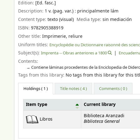
Edition:
[Ed. fasc.]
Description:
1 v. (pag. var.) : principalmente lám
Content type:
texto (visual)
Media type:
sin mediación
ISBN:
9782905388919
Other title:
Imprimerie, reliure
Uniform titles:
Encyclopédie ou Dictionnaire raisonné des scienc
Subject(s):
Imprenta -- Obras anteriores a 1800
Encuadernac
Contents:
Contiene láminas procedentes de la Enciclopedia de Dider
Tags from this library:
No tags from this library for this tit
Holdings
( 1 )
Title notes ( 4 )
Comments ( 0 )
Item type
Current library
Holdings
Biblioteca Aranzadi
Libros
Biblioteca General