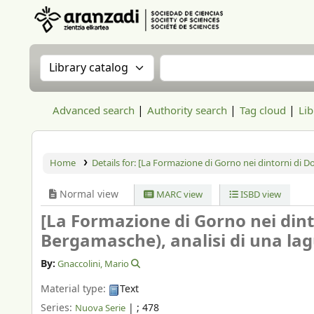
Aranzadi Zientzia Elkartea Liburutegia
Search the catalog by:
Search the catalog
Advanced search
Authority search
Tag cloud
Lib
Home
Details for:
[La Formazione di Gorno nei dintorni di Do
Normal view
MARC view
ISBD view
[La Formazione di Gorno nei dint
Bergamasche), analisi di una lag
By:
Gnaccolini, Mario
Material type:
Text
Series:
|
; 478
Nuova Serie