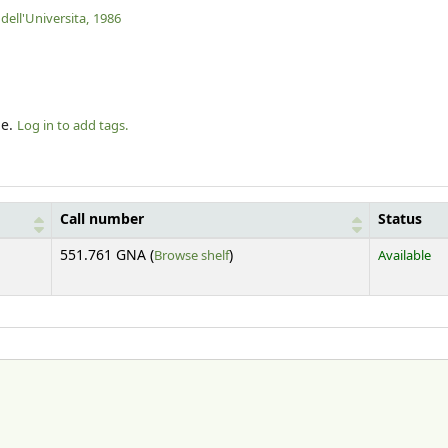
dell'Universita,
1986
le.
Log in to add tags.
Call number
Status
(Opens below)
551.761 GNA (
Browse shelf
)
Available