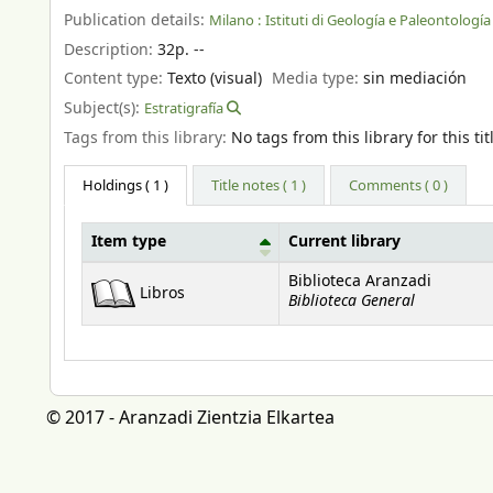
Publication details:
Milano :
Istituti di Geología e Paleontología 
Description:
32p. --
Content type:
Texto (visual)
Media type:
sin mediación
Subject(s):
Estratigrafía
Tags from this library:
No tags from this library for this tit
Holdings
( 1 )
Title notes ( 1 )
Comments ( 0 )
Item type
Current library
Holdings
Biblioteca Aranzadi
Libros
Biblioteca General
© 2017 - Aranzadi Zientzia Elkartea