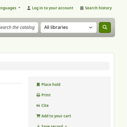
anguages
Log in to your account
Search history
Search the catalog in:
Place hold
Print
Cite
Add to your cart
Save record