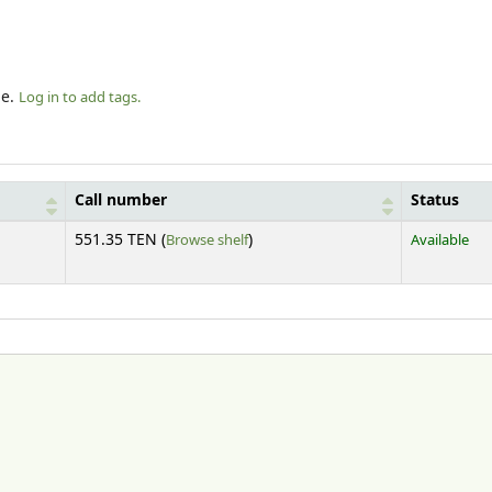
le.
Log in to add tags.
Call number
Status
(Opens below)
551.35 TEN (
Browse shelf
)
Available