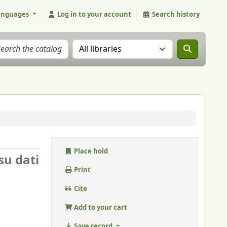
anguages
Log in to your account
Search history
Search the catalog in:
Place hold
su dati
Print
Cite
Add to your cart
Save record