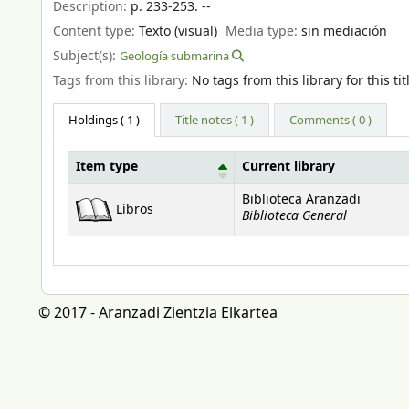
Description:
p. 233-253. --
Content type:
Texto (visual)
Media type:
sin mediación
Subject(s):
Geología submarina
Tags from this library:
No tags from this library for this tit
Holdings
( 1 )
Title notes ( 1 )
Comments ( 0 )
Item type
Current library
Holdings
Biblioteca Aranzadi
Libros
Biblioteca General
© 2017 - Aranzadi Zientzia Elkartea