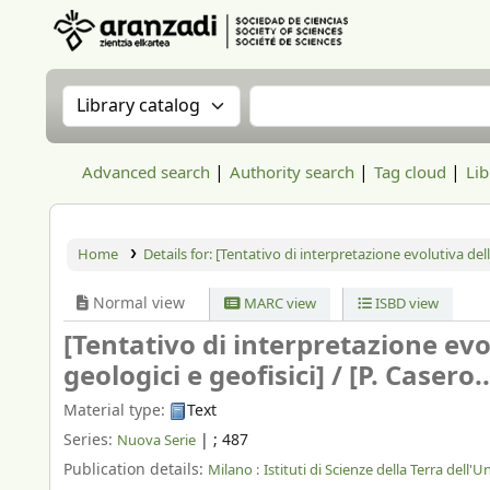
Aranzadi Zientzia Elkartea Liburutegia
Search the catalog by:
Search the catalog
Advanced search
Authority search
Tag cloud
Lib
Home
Details for:
[Tentativo di interpretazione evolutiva dell
Normal view
MARC view
ISBD view
[Tentativo di interpretazione evo
geologici e geofisici] /
[P. Casero...
Material type:
Text
Series:
|
; 487
Nuova Serie
Publication details:
Milano :
Istituti di Scienze della Terra dell'U