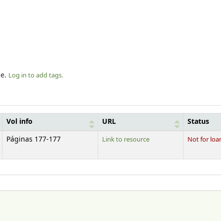
le.
Log in to add tags.
Vol info
URL
Status
Páginas 177-177
Link to resource
Not for loa