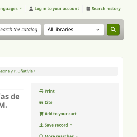
anguages
Log in to your account
Search history
Search the catalog in:
aona y P. Oñativia /
Print
ías de
M.
Cite
Add to your cart
Save record
More searches