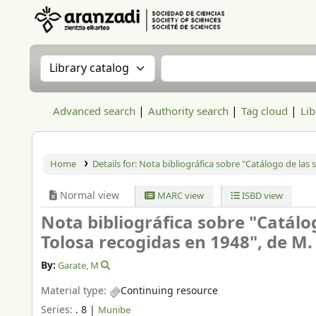
Aranzadi Zientzia Elkartea Liburutegia
Search the catalog by:
Search the catalog
Advanced search
Authority search
Tag cloud
Lib
Home
Details for:
Nota bibliográfica sobre "Catálogo de las 
Normal view
MARC view
ISBD view
Nota bibliográfica sobre "Catálo
Tolosa recogidas en 1948", de M.
By:
Garate, M
Material type:
Continuing resource
Series:
. 8
|
Munibe