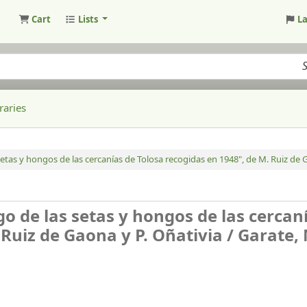
Cart
Lists
L
raries
setas y hongos de las cercanías de Tolosa recogidas en 1948", de M. Ruiz de G
go de las setas y hongos de las cercan
 Ruiz de Gaona y P. Oñativia /
Garate, 