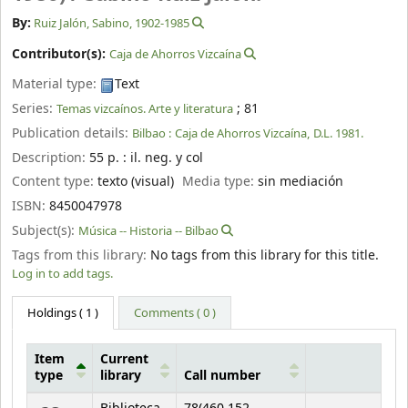
By:
Ruiz Jalón, Sabino
, 1902-1985
Contributor(s):
Caja de Ahorros Vizcaína
Material type:
Text
Series:
; 81
Temas vizcaínos. Arte y literatura
Publication details:
Bilbao :
Caja de Ahorros Vizcaína,
D.L. 1981.
Description:
55 p. : il. neg. y col
Content type:
texto (visual)
Media type:
sin mediación
ISBN:
8450047978
Subject(s):
Música -- Historia -- Bilbao
Tags from this library:
No tags from this library for this title.
Log in to add tags.
Holdings
( 1 )
Comments ( 0 )
Item
Current
type
library
Call number
Holdings