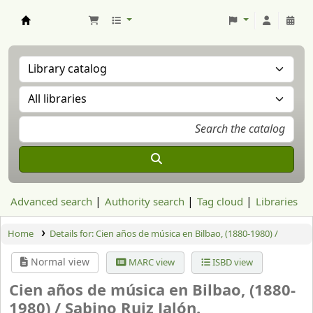
Aranzadi Zientzia Elkartea Liburutegia
Advanced search
Authority search
Tag cloud
Libraries
Home
Details for:
Cien años de música en Bilbao, (1880-1980) /
Normal view
MARC view
ISBD view
Cien años de música en Bilbao, (1880-
1980) /
Sabino Ruiz Jalón.