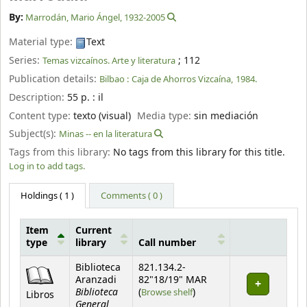
By:
Marrodán, Mario Ángel
, 1932-2005
Material type:
Text
Series:
; 112
Temas vizcaínos. Arte y literatura
Publication details:
Bilbao :
Caja de Ahorros Vizcaína,
1984.
Description:
55 p. : il
Content type:
texto (visual)
Media type:
sin mediación
Subject(s):
Minas -- en la literatura
Tags from this library:
No tags from this library for this title.
Log in to add tags.
Holdings
( 1 )
Comments ( 0 )
Item
Current
type
library
Call number
Holdings
Biblioteca
821.134.2-
Aranzadi
82"18/19" MAR
Biblioteca
(Opens below)
(
Browse shelf
)
Libros
General