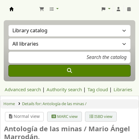
Aranzadi Zientzia Elkartea Liburutegia
Advanced search
Authority search
Tag cloud
Libraries
Home
Details for:
Antología de las minas /
Normal view
MARC view
ISBD view
Antología de las minas /
Mario Ángel
Marrodán.