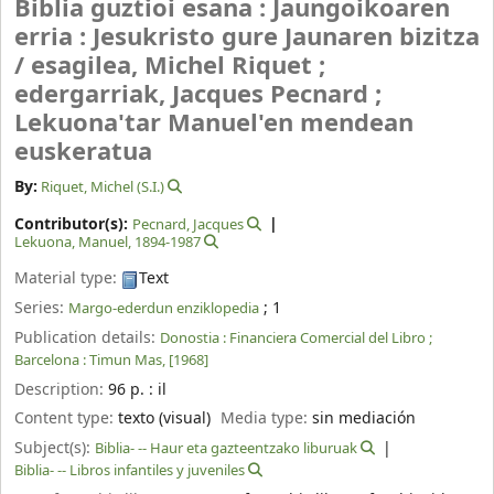
Biblia guztioi esana : Jaungoikoaren
erria : Jesukristo gure Jaunaren bizitza
/
esagilea, Michel Riquet ;
edergarriak, Jacques Pecnard ;
Lekuona'tar Manuel'en mendean
euskeratua
By:
Riquet, Michel (S.I.)
Contributor(s):
Pecnard, Jacques
Lekuona, Manuel
, 1894-1987
Material type:
Text
Series:
; 1
Margo-ederdun enziklopedia
Publication details:
Donostia :
Financiera Comercial del Libro ;
Barcelona :
Timun Mas,
[1968]
Description:
96 p. : il
Content type:
texto (visual)
Media type:
sin mediación
Subject(s):
Biblia- -- Haur eta gazteentzako liburuak
Biblia- -- Libros infantiles y juveniles