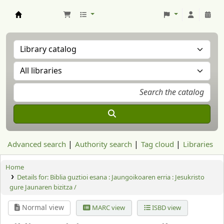
Aranzadi Zientzia Elkartea Liburutegia
Advanced search
Authority search
Tag cloud
Libraries
Home
Details for:
Biblia guztioi esana :
Jaungoikoaren erria : Jesukristo
gure Jaunaren bizitza /
Normal view
MARC view
ISBD view