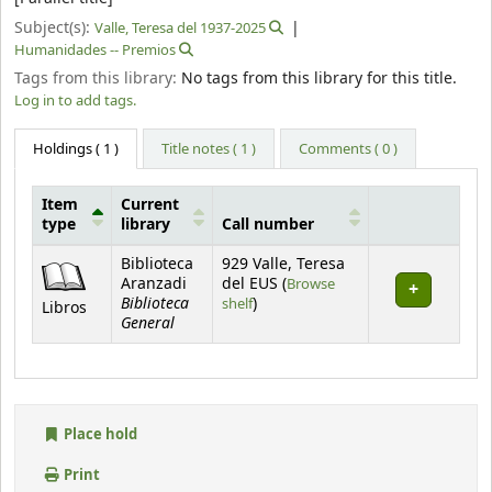
Subject(s):
Valle, Teresa del 1937-2025
Humanidades -- Premios
Tags from this library:
No tags from this library for this title.
Log in to add tags.
Holdings
( 1 )
Title notes ( 1 )
Comments ( 0 )
Item
Current
type
library
Call number
Holdings
Biblioteca
929 Valle, Teresa
Aranzadi
del EUS (
Browse
Biblioteca
(Opens below)
shelf
)
Libros
General
Place hold
Print