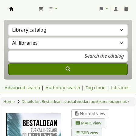
Aranzadi Zientzia Elkartea Liburutegia
Advanced search
Authority search
Tag cloud
Libraries
Home
Details for:
Bestaldean :
euskal iheslari politikoen bizipenak /
Normal view
MARC view
ISBD view