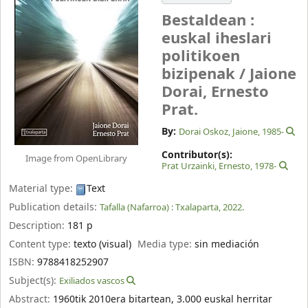
Bestaldean :
euskal iheslari
politikoen
bizipenak /
Jaione
Dorai, Ernesto
Prat.
By:
Dorai Oskoz, Jaione
, 1985-
Contributor(s):
Image from OpenLibrary
Prat Urzainki, Ernesto
, 1978-
Material type:
Text
Publication details:
Tafalla (Nafarroa) :
Txalaparta,
2022.
Description:
181 p
Content type:
texto (visual)
Media type:
sin mediación
ISBN:
9788418252907
Subject(s):
Exiliados vascos
Abstract:
1960tik 2010era bitartean, 3.000 euskal herritar