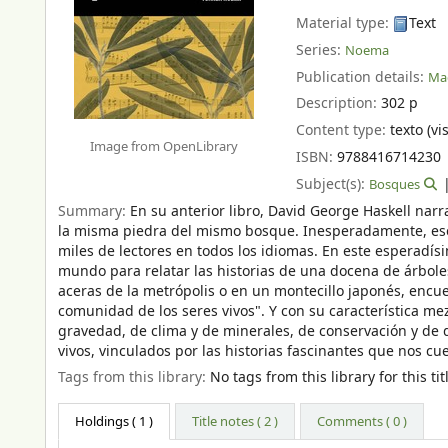
Material type:
Text
Series:
Noema
Publication details:
Mad
Description:
302 p
Content type:
texto (vi
Image from OpenLibrary
ISBN:
9788416714230
Subject(s):
Bosques
Summary:
En su anterior libro, David George Haskell narr
la misma piedra del mismo bosque. Inesperadamente, ese 
miles de lectores en todos los idiomas. En este esperadís
mundo para relatar las historias de una docena de árboles
aceras de la metrópolis o en un montecillo japonés, encue
comunidad de los seres vivos". Y con su característica mez
gravedad, de clima y de minerales, de conservación y de 
vivos, vinculados por las historias fascinantes que nos cu
Tags from this library:
No tags from this library for this tit
Holdings
( 1 )
Title notes ( 2 )
Comments ( 0 )