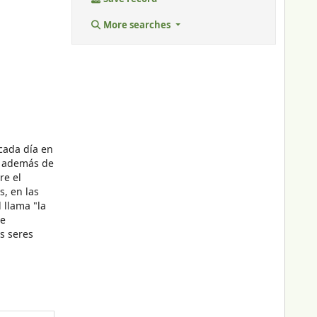
More searches
 cada día en
, además de
re el
s, en las
 llama "la
de
s seres