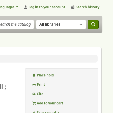
anguages
Log in to your account
Search history
Search the catalog in:
Place hold
l ;
Print
Cite
Add to your cart
Save record