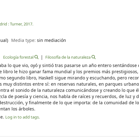
rid :
Turner,
2017.
sual)
Media type:
sin mediación
Ecología forestal
Filosofía de la naturaleza
aba lo que vio, oyó y sintió tras pasarse un año entero sentándose
libro le hizo ganar fama mundial y los premios más prestigiosos
imo segundo libro, Haskell sigue mirando y escuchando, pero recor
 muy distintos entre sí: en reservas naturales, en parques urbano
ntra el sonido de la naturaleza comunicándose y creando lo que él
cla de poesía y ciencia, nos habla de raíces y recuerdos, de luz y 
destrucción, y finalmente de lo que importa: de la comunidad de lo
entan los árboles.
le.
Log in to add tags.