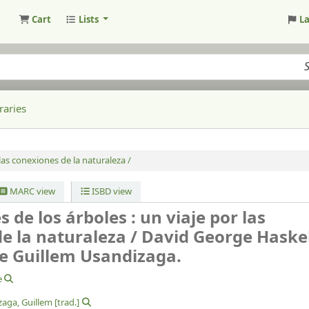
Cart
Lists
L
raries
las conexiones de la naturaleza /
MARC view
ISBD view
 de los árboles : un viaje por las
e la naturaleza /
David George Haskel
e Guillem Usandizaga.
e
aga, Guillem
[trad.]