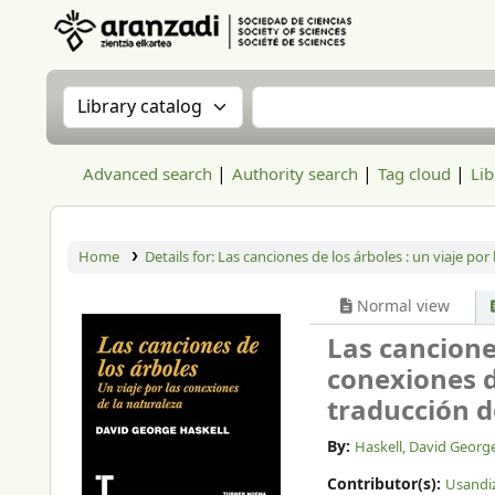
Aranzadi Zientzia Elkartea Liburutegia
Search the catalog by:
Search the catalog
Advanced search
Authority search
Tag cloud
Lib
Home
Details for:
Las canciones de los árboles :
un viaje por 
Normal view
Las canciones
conexiones d
traducción d
By:
Haskell, David Georg
Contributor(s):
Usandiz