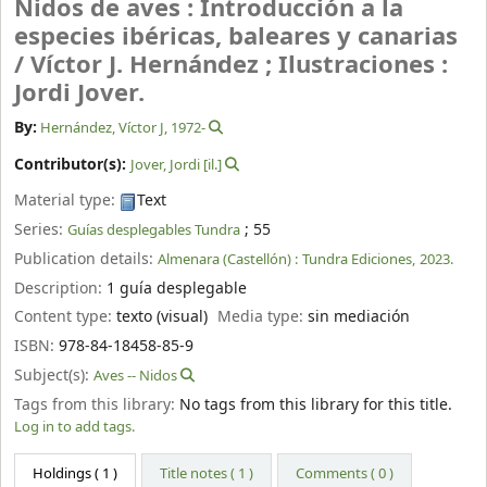
Nidos de aves : Introducción a la
especies ibéricas, baleares y canarias
/
Víctor J. Hernández ; Ilustraciones :
Jordi Jover.
By:
Hernández, Víctor J
, 1972-
Contributor(s):
Jover, Jordi
[il.]
Material type:
Text
Series:
; 55
Guías desplegables Tundra
Publication details:
Almenara (Castellón) :
Tundra Ediciones,
2023.
Description:
1 guía desplegable
Content type:
texto (visual)
Media type:
sin mediación
ISBN:
978-84-18458-85-9
Subject(s):
Aves -- Nidos
Tags from this library:
No tags from this library for this title.
Log in to add tags.
Holdings
( 1 )
Title notes ( 1 )
Comments ( 0 )