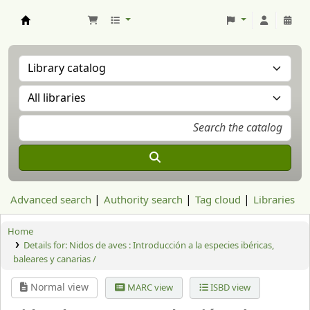
Aranzadi Zientzia Elkartea Liburutegia
Advanced search
Authority search
Tag cloud
Libraries
Home
Details for:
Nidos de aves :
Introducción a la especies ibéricas,
baleares y canarias /
Normal view
MARC view
ISBD view