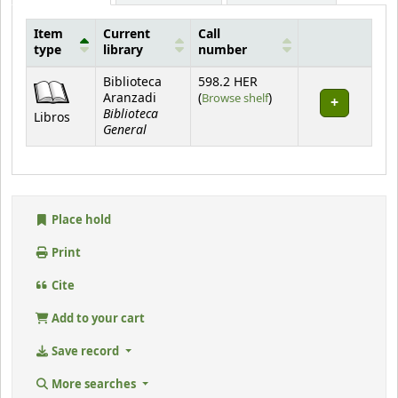
Item
Current
Call
type
library
number
Holdings
Biblioteca
598.2 HER
(Opens below)
Aranzadi
(
Browse shelf
)
Biblioteca
Libros
General
Place hold
Print
Cite
Add to your cart
Save record
More searches