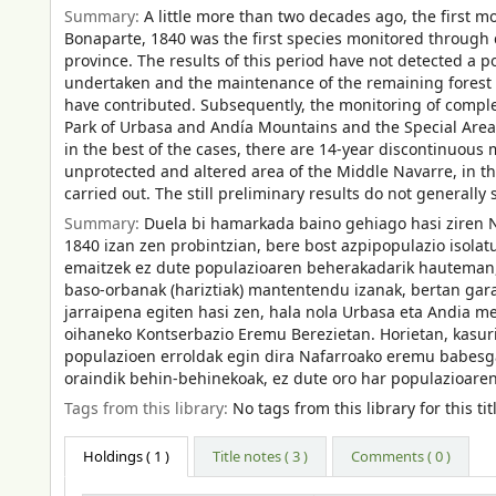
Summary:
A little more than two decades ago, the first 
Bonaparte, 1840 was the first species monitored through c
province. The results of this period have not detected a 
undertaken and the maintenance of the remaining forest pat
have contributed. Subsequently, the monitoring of compl
Park of Urbasa and Andía Mountains and the Special Areas
in the best of the cases, there are 14-year discontinuous
unprotected and altered area of the Middle Navarre, in t
carried out. The still preliminary results do not generall
Summary:
Duela bi hamarkada baino gehiago hasi ziren N
1840 izan zen probintzian, bere bost azpipopulazio isolat
emaitzek ez dute populazioaren beherakadarik hauteman, 
baso-orbanak (hariztiak) mantentendu izanak, bertan gar
jarraipena egiten hasi zen, hala nola Urbasa eta Andia m
oihaneko Kontserbazio Eremu Berezietan. Horietan, kasuri
populazioen erroldak egin dira Nafarroako eremu babesga
oraindik behin-behinekoak, ez dute oro har populazioaren
Tags from this library:
No tags from this library for this tit
Holdings
( 1 )
Title notes ( 3 )
Comments ( 0 )