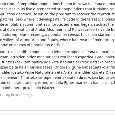
monitoring of amphibian populations began in Navarre. Rana dalma
ensuses in its five disconnected subpopulations that it maintains 
population decrease, to which the program to recover the reproduct
ches (oak) where it develops its life cycle in the terrestrial pha
ete amphibian communities in protected areas began, such as the
 of Conservation of Aralar Mountain and Roncesvalles-Selva de Ira
 monitoring. More recently, a population census has been started in
he valleys of Aranguren and Egüés, where four years of monitorin
y show processes of population decline.
afarroako anfibio populazioen lehen jarraipenak. Rana dalmatina
uetan, errolden bidez monitorizatu zen lehen espeziea. Garai haiet
funtsezkoak izan baitira ugalketa-habitata berreskuratzeko prog
atzen baita haien lurreko fasea. Ondoren, gune babestuetako anfi
endilerroetako Parke Naturaletan eta Aralar mendilerroko eta Orrea
k onenean, 14 urteko jarraipen etenak izaten dira. Azken lau urtee
be eta eraldatuetan, Aranguren eta Egues ibarretan hain zuzen. 
 gainbehera-prozesurik islatzen.
le.
Log in to add tags.