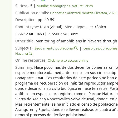
Series:
. 5
|
Munibe Monographs. Nature Series
Publication details:
Donostia :
Aranzadi Zientzia Elkartea,
2023.
Description:
pp. 49-59
Content type:
texto (visual)
Media type:
electrónico
ISSN:
2340-0463
eISSN 2340-3055
Other title:
Monitoring of amphibians in Navarre through
Subject(s):
Seguimiento poblacional
censo de poblaciones
Navarra
Online resources:
Click here to access online
Summary:
Hace poco más de dos decenios comenzaron los
especie monitoreada mediante censos en sus cinco subpo
Bonaparte, 1840. Los resultados de este periodo no han d
programa de recuperación del hábitat reproductor empre
donde desarrolla su ciclo biológico en fase terrestre. P
anfibios en espacios protegidos, como el Parque Natural d
Sierra de Aralar y Roncesvalles-Selva de Irati, donde, en 
Más recientemente, se ha iniciado el censo de poblacione
Aranguren y Egüés, donde se llevan realizados cuatro año
general procesos de declive poblacional.