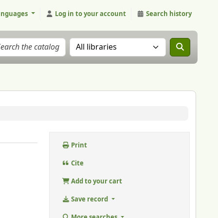
anguages
Log in to your account
Search history
Search the catalog in:
Print
Cite
Add to your cart
Save record
More searches