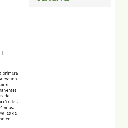
a primera
dalmatina
ir el
emanentes
as de
ación de la
14 años.
valles de
ran en