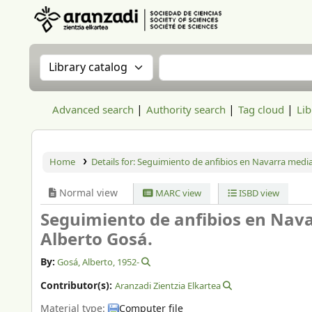
Aranzadi Zientzia Elkartea Liburutegia
Search the catalog by:
Search the catalog
Advanced search
Authority search
Tag cloud
Lib
Home
Details for:
Seguimiento de anfibios en Navarra media
Normal view
MARC view
ISBD view
Seguimiento de anfibios en Nava
Alberto Gosá.
By:
Gosá, Alberto
, 1952-
Contributor(s):
Aranzadi Zientzia Elkartea
Material type:
Computer file