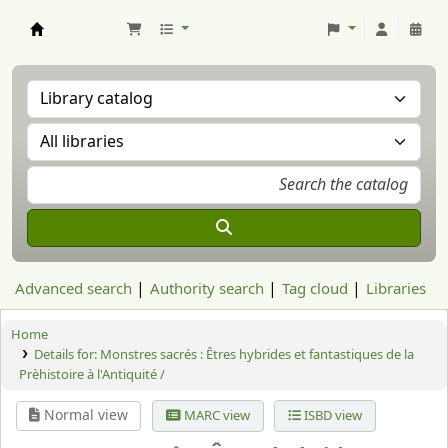
Aranzadi Zientzia Elkartea Liburutegia
Advanced search
Authority search
Tag cloud
Libraries
Home
Details for:
Monstres sacrés :
Êtres hybrides et fantastiques de la
Prèhistoire à l'Antiquité /
Normal view
MARC view
ISBD view