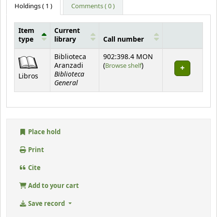
Holdings
( 1 )
Comments ( 0 )
Item
Current
type
library
Call number
Holdings
Biblioteca
902:398.4 MON
(Opens below)
Aranzadi
(
Browse shelf
)
Biblioteca
Libros
General
Place hold
Print
Cite
Add to your cart
Save record