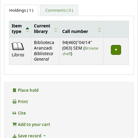
Holdings
( 1 )
Comments ( 0 )
Item
Current
type
library
Call number
Holdings
Biblioteca
94(460)"04/14"
Aranzadi
(063) SEM (
Browse
Biblioteca
(Opens below)
shelf
)
Libros
General
Place hold
Print
Cite
Add to your cart
Save record