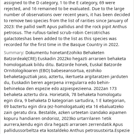
assigned to the D category, 1 to the E category, 69 were
rejected, and 16 remained to be evaluated. Due to the large
number of observations over recent years, it has been decided
to remove two species from the list of rarities since January of
2023: the pallid swift Apus pallidus and the rock pipit Anthus
petrosus. The rufous-tailed scrub-robin Cercotrichas
galactoteshas been added to the list as this species was
recorded for the first time in the Basque Country in 2022.
Summary:
Dokumentu honetanEzohiko Behaketen
Batzordeak(CRE) Euskadin 2022ko hegazti arraroen behaketa
homologatuak bildu ditu. Batzorde honek, Euskal Batzorde
Ornitologikoaren (EBO) babeseansortua, ezohiko
behaketaguztiak jaso, aztertu, ikertueta argitaratzen jarduten
du, Euskadin beren agerpena irregularra edo behin-
behinekoa den espezie edo azpiespezieena. 2022an 173
behaketa aztertu dira. Horietatik, 78 behaketa homologatu
egin dira, 9 behaketa D kategorian sartudira, 1 E kategorian,
69 baztertu egin dira (ez-homologatuak) eta 16 ebaluatzeko
zain geratu dira. Bestalde, azken urteetan izandako aipamen
kopuru handiaren ondorioz, 2023ko urtarrilaren 1etik
aurrera,kendu egin dira hegazti arraroen zerrendatik Apus
pallidussorbeltza eta kostaldeko Anthus petrosustxirta.Espezie