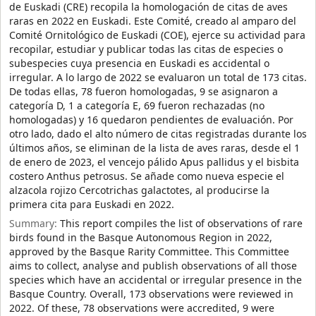
de Euskadi (CRE) recopila la homologación de citas de aves
raras en 2022 en Euskadi. Este Comité, creado al amparo del
Comité Ornitológico de Euskadi (COE), ejerce su actividad para
recopilar, estudiar y publicar todas las citas de especies o
subespecies cuya presencia en Euskadi es accidental o
irregular. A lo largo de 2022 se evaluaron un total de 173 citas.
De todas ellas, 78 fueron homologadas, 9 se asignaron a
categoría D, 1 a categoría E, 69 fueron rechazadas (no
homologadas) y 16 quedaron pendientes de evaluación. Por
otro lado, dado el alto número de citas registradas durante los
últimos años, se eliminan de la lista de aves raras, desde el 1
de enero de 2023, el vencejo pálido Apus pallidus y el bisbita
costero Anthus petrosus. Se añade como nueva especie el
alzacola rojizo Cercotrichas galactotes, al producirse la
primera cita para Euskadi en 2022.
Summary:
This report compiles the list of observations of rare
birds found in the Basque Autonomous Region in 2022,
approved by the Basque Rarity Committee. This Committee
aims to collect, analyse and publish observations of all those
species which have an accidental or irregular presence in the
Basque Country. Overall, 173 observations were reviewed in
2022. Of these, 78 observations were accredited, 9 were