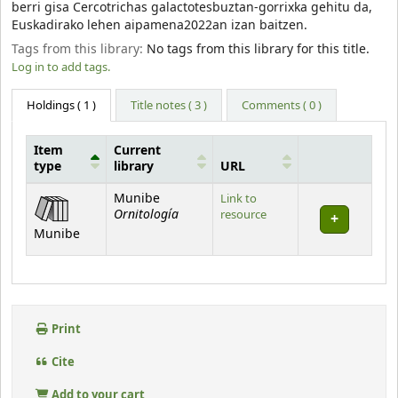
berri gisa Cercotrichas galactotesbuztan-gorrixka gehitu da,
Euskadirako lehen aipamena2022an izan baitzen.
Tags from this library:
No tags from this library for this title.
Log in to add tags.
Holdings
( 1 )
Title notes ( 3 )
Comments ( 0 )
Item
Current
type
library
URL
Holdings
Munibe
Link to
Ornitología
resource
Munibe
Print
Cite
Add to your cart