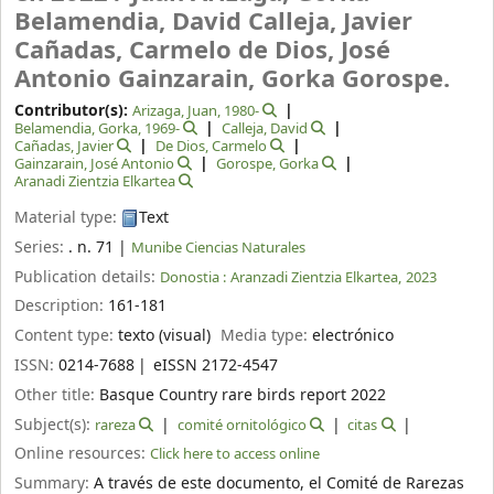
Belamendia, David Calleja, Javier
Cañadas, Carmelo de Dios, José
Antonio Gainzarain, Gorka Gorospe.
Contributor(s):
Arizaga, Juan
, 1980-
Belamendia, Gorka
, 1969-
Calleja, David
Cañadas, Javier
De Dios, Carmelo
Gainzarain, José Antonio
Gorospe, Gorka
Aranadi Zientzia Elkartea
Material type:
Text
Series:
. n. 71
|
Munibe Ciencias Naturales
Publication details:
Donostia :
Aranzadi Zientzia Elkartea,
2023
Description:
161-181
Content type:
texto (visual)
Media type:
electrónico
ISSN:
0214-7688
eISSN 2172-4547
Other title:
Basque Country rare birds report 2022
Subject(s):
rareza
comité ornitológico
citas
Online resources:
Click here to access online
Summary:
A través de este documento, el Comité de Rarezas