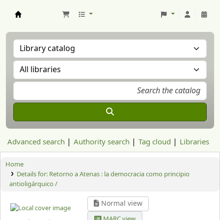
Aranzadi Zientzia Elkartea Liburutegia
Advanced search
Authority search
Tag cloud
Libraries
Home
Details for:
Retorno a Atenas :
la democracia como principio
antioligárquico /
Normal view
MARC view