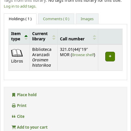
Tags from this library:
No tags from this library for this title.
Log in to add tags.
Holdings
( 1 )
Comments ( 0 )
Images
Item
Current
type
library
Call number
Holdings
Biblioteca
321.01(44)"19"
(Opens below)
Aranzadi
MOR (
Browse shelf
)
Oroimen
Libros
historikoa
Place hold
Print
Cite
Add to your cart