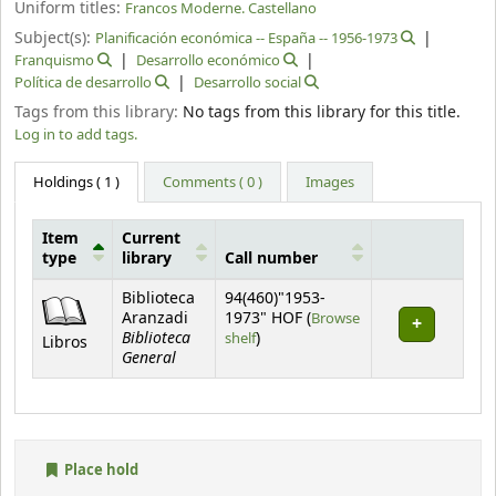
Uniform titles:
Francos Moderne. Castellano
Subject(s):
Planificación económica -- España -- 1956-1973
Franquismo
Desarrollo económico
Política de desarrollo
Desarrollo social
Tags from this library:
No tags from this library for this title.
Log in to add tags.
Holdings
( 1 )
Comments ( 0 )
Images
Item
Current
type
library
Call number
Holdings
Biblioteca
94(460)"1953-
Aranzadi
1973" HOF (
Browse
Biblioteca
(Opens below)
shelf
)
Libros
General
Place hold