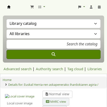
Aranzadi Zientzia Elkartea Liburutegia
Advanced search
Authority search
Tag cloud
Libraries
Home
Details for:
Euskal Herria-ren askapenerako ihardokiaren agiria /
Normal view
MARC view
Local cover image