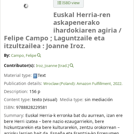
ISBD view
Euskal Herria-ren
askapenerako
ihardokiaren agiria /
Felipe Campo ; Laguntzaile eta
itzultzailea : Joanne Iroz.
By:
Campo, Felipe
Contributor(s):
Iroz, Joanne
[trad.]
Material type:
Text
Publication details:
Wroclaw (Poland):
Amazon Fulfillment,
2022.
Description:
156 p
Content type:
texto (visual)
Media type:
sin mediación
ISBN:
9788828229581
Summary:
Euskal Herria-k erronka bat du aurrean, izan ere
bere Herri izatea – bere nazio ezaugarriekin, bere
hizkuntzarekin eta bere kulturarekin, zentzu orokorrean –
arrisku larrian bait da, España eta Frantzia-ko Erresumen