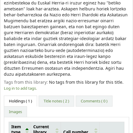
ezinbestekoa du Euskal Herria-ri iruzur eginez hau "betiko
ametsean" loak har-araztea. Askapen helburu horiek lortzeko
behar-beharrezkoa da Nazio edo Herri Ihardoki eta Askatasun
Mugimendu bat eratzea argiki nazio-erresumar oinarri
batzuen baieztapenen gainean, eta non bat egingo duten
gure Herriaren demokratiar (beraz inperiotiar aurkako)
baliabide eta indar guztiek strategiar-ideologiar ardatz bakar
baten inguruan. Oinarriak ondorengoak dira: batetik Herri
guztien nazioarteko buru-xede (autodeterminazio) edo
askatasun eskubide besterezin eta iraun-legez kanpo
(preskribaezina) dena, eta bestetik Herri horiek bidez sortu
dituzten Erresumen osotasun eta independentzia. Agiri hau
duzu aipatutakoaren aurkezpena.
Tags from this library:
No tags from this library for this title.
Log in to add tags.
Holdings
( 1 )
Title notes ( 2 )
Comments ( 0 )
Images
Item
Current
type
library
Call number