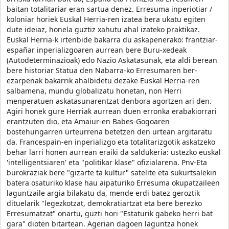
baitan totalitariar eran sartua denez. Erresuma inperiotiar /
koloniar horiek Euskal Herria-ren izatea bera ukatu egiten
dute ideiaz, honela guztiz xahutu ahal izateko praktikaz.
Euskal Herria-k irtenbide bakarra du askapenerako: frantziar-
españar inperializgoaren aurrean bere Buru-xedeak
(Autodeterminazioak) edo Nazio Askatasunak, eta aldi berean
bere historiar Statua den Nabarra-ko Erresumaren ber-
ezarpenak bakarrik ahalbidetu dezake Euskal Herria-ren
salbamena, mundu globalizatu honetan, non Herri
menperatuen askatasunarentzat denbora agortzen ari den.
Agiri honek gure Herriak aurrean duen erronka erabakiorrari
erantzuten dio, eta Amaiur-en Babes-Gogoaren
bostehungarren urteurrena betetzen den urtean argitaratu
da. Francespain-en inperializgo eta totalitarizgotik askatzeko
behar larri honen aurrean eraiki da saldukeria: ustezko euskal
'intelligentsiaren' eta "politikar klase" ofizialarena. Pnv-Eta
burokraziak bere "gizarte ta kultur" satelite eta sukurtsalekin
batera osaturiko klase hau aipaturiko Erresuma okupatzaileen
laguntzaile argia bilakatu da, mende erdi batez geroztik
dituelarik "legezkotzat, demokratiartzat eta bere berezko
Erresumatzat" onartu, guzti hori "Estaturik gabeko herri bat
gara" dioten bitartean. Agerian dagoen laguntza honek