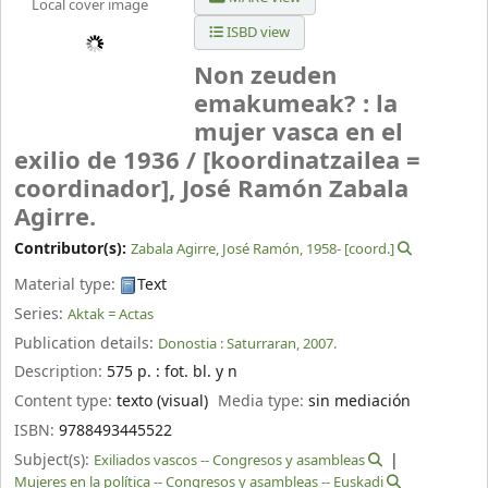
Local cover image
ISBD view
Non zeuden
emakumeak? : la
mujer vasca en el
exilio de 1936 /
[koordinatzailea =
coordinador], José Ramón Zabala
Agirre.
Contributor(s):
Zabala Agirre, José Ramón
, 1958-
[coord.]
Material type:
Text
Series:
Aktak = Actas
Publication details:
Donostia :
Saturraran,
2007.
Description:
575 p. : fot. bl. y n
Content type:
texto (visual)
Media type:
sin mediación
ISBN:
9788493445522
Subject(s):
Exiliados vascos -- Congresos y asambleas
Mujeres en la política -- Congresos y asambleas -- Euskadi