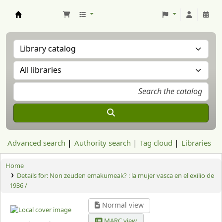
Aranzadi Zientzia Elkartea Liburutegia
Advanced search
Authority search
Tag cloud
Libraries
Home
Details for:
Non zeuden emakumeak? :
la mujer vasca en el exilio de
1936 /
Normal view
MARC view