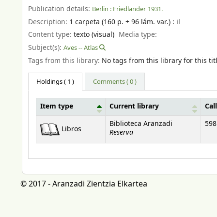
Publication details:
Berlin :
Friedländer
1931.
Description:
1 carpeta (160 p. + 96 lám. var.) : il
Content type:
texto (visual)
Media type:
Subject(s):
Aves -- Atlas
Tags from this library:
No tags from this library for this tit
Holdings
( 1 )
Comments ( 0 )
Item type
Current library
Cal
Holdings
Biblioteca Aranzadi
598
Libros
Reserva
© 2017 - Aranzadi Zientzia Elkartea