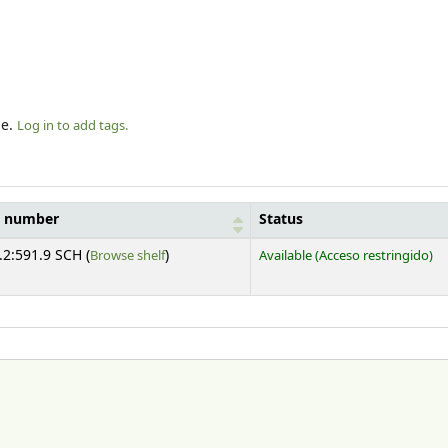
le.
Log in to add tags.
l number
Status
(Opens below)
.2:591.9 SCH (
Browse shelf
)
Available
(Acceso restringido)