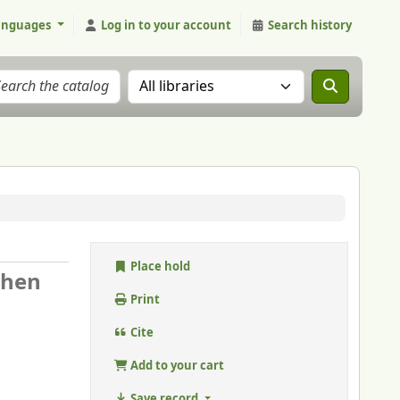
anguages
Log in to your account
Search history
Search the catalog in:
Place hold
chen
Print
Cite
Add to your cart
Save record