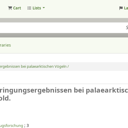
Cart
Lists
L
raries
rgebnissen bei palaearktischen Vögeln /
eringungsergebnissen bei palaearktis
old.
; 3
zugsforschung