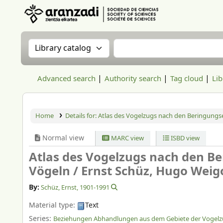
Aranzadi Zientzia Elkartea Liburutegia
Search the catalog by:
Search the catalog
Advanced search
Authority search
Tag cloud
Lib
Home
Details for:
Atlas des Vogelzugs nach den Beringungse
Normal view
MARC view
ISBD view
Atlas des Vogelzugs nach den B
Vögeln /
Ernst Schüz, Hugo Weig
By:
Schüz, Ernst
, 1901-1991
Material type:
Text
Series:
Beziehungen Abhandlungen aus dem Gebiete der Vogel