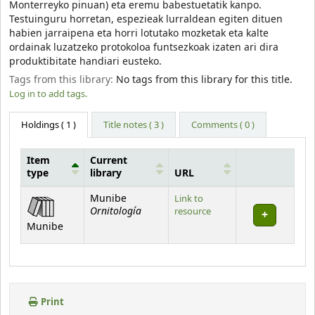
Monterreyko pinuan) eta eremu babestuetatik kanpo.
Testuinguru horretan, espezieak lurraldean egiten dituen
habien jarraipena eta horri lotutako mozketak eta kalte
ordainak luzatzeko protokoloa funtsezkoak izaten ari dira
produktibitate handiari eusteko.
Tags from this library:
No tags from this library for this title.
Log in to add tags.
Holdings
( 1 )
Title notes ( 3 )
Comments ( 0 )
Item
Current
type
library
URL
Holdings
Munibe
Link to
Ornitología
resource
Munibe
Print