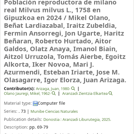
Población reproductora de milano
real Milvus milvus L., 1758 en
Gipuzkoa en 2024 /
Mikel Olano,
Beñat Lardiazabal, Iraitz Zubeldia,
Fermin Ansorregi, Jon Ugarte, Haritz
Beñaran, Roberto Hurtado, Aitor
Galdos, Olatz Anaya, Imanol Biain,
Aitzol Urruzola, Tomás Aierbe, Egoitz
Alkorta, Iker Novoa, Mari J.
Azurmendi, Esteban Iriarte, Jose M.
Olasagarre, Igor Elorza, Juan Arizaga.
Contributor(s):
Arizaga, Juan
, 1980-
Olano Jauregi, Mikel
, 1962-
Aranzadi Zientzia Elkartea
Material type:
Computer file
Series:
. 73
|
Munibe Ciencias Naturales
Publication details:
Donostia :
Aranzadi Liburutegia,
2025.
Description:
pp. 69-79