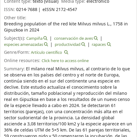
Content type:
texto (visual)
Media type:
electrónico
ISSN:
0214-7688
eISSN 2172-4547
Other title:
Breeding population of the red kite Milvus milvus L., 1758 in
Gipuzkoa in 2024
Subject(s):
Campiña
conservación de aves
especies amenazadas
productividad
rapaces
Genre/Form:
Artículo científico
Online resources:
Click here to access online
Summary:
El milano real Milvus milvus, al contrario de lo que
se observa en los países del centro y el norte de Europa,
continúa siendo en el sur del continente una especie en
declive. Este estudio actualiza el conocimiento sobre la
distribución, tamaño poblacional y reproducción del milano
real en Gipuzkoa en base a los resultados de un nuevo censo
de la especie llevado a cabo en 2024. Se detectaron 61
territorios (parejas), con una concentración más alta en el
sector sudoriental de la provincia. La densidad global
asciende a 3,08 territorios/100 km2 y la especie aparece en un
36% de celdas UTM de 5×5 km. De las 61 parejas territoriales,
59 construyeron nido y 50 comenzaron la incubación, de las