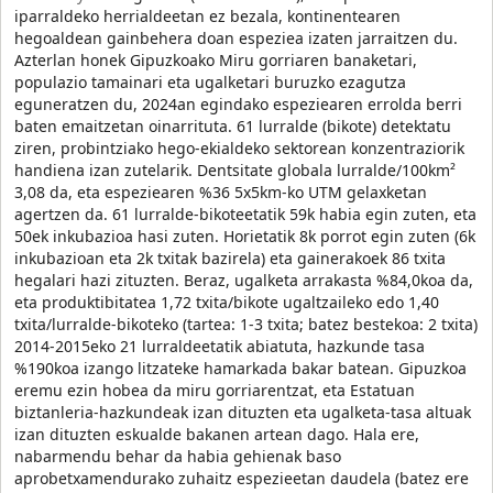
iparraldeko herrialdeetan ez bezala, kontinentearen
hegoaldean gainbehera doan espeziea izaten jarraitzen du.
Azterlan honek Gipuzkoako Miru gorriaren banaketari,
populazio tamainari eta ugalketari buruzko ezagutza
eguneratzen du, 2024an egindako espeziearen errolda berri
baten emaitzetan oinarrituta. 61 lurralde (bikote) detektatu
ziren, probintziako hego-ekialdeko sektorean konzentraziorik
handiena izan zutelarik. Dentsitate globala lurralde/100km²
3,08 da, eta espeziearen %36 5x5km-ko UTM gelaxketan
agertzen da. 61 lurralde-bikoteetatik 59k habia egin zuten, eta
50ek inkubazioa hasi zuten. Horietatik 8k porrot egin zuten (6k
inkubazioan eta 2k txitak bazirela) eta gainerakoek 86 txita
hegalari hazi zituzten. Beraz, ugalketa arrakasta %84,0koa da,
eta produktibitatea 1,72 txita/bikote ugaltzaileko edo 1,40
txita/lurralde-bikoteko (tartea: 1-3 txita; batez bestekoa: 2 txita)
2014-2015eko 21 lurraldeetatik abiatuta, hazkunde tasa
%190koa izango litzateke hamarkada bakar batean. Gipuzkoa
eremu ezin hobea da miru gorriarentzat, eta Estatuan
biztanleria-hazkundeak izan dituzten eta ugalketa-tasa altuak
izan dituzten eskualde bakanen artean dago. Hala ere,
nabarmendu behar da habia gehienak baso
aprobetxamendurako zuhaitz espezieetan daudela (batez ere