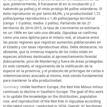
que, posteriormente, 8 fracasaron (6 en la incubación y 2
habiendo ya pollos) y el resto produjo 86 pollos volanderos. El
éxito reproductor es por tanto 84,0%, y la productividad 1,72
pollos/pareja reproductora o 1,40 pollos/pareja territorial
(rango: 1-3 pollos; media: 2 pollos). Partiendo de los 21
territorios de 2014-2015, la tasa de crecimiento se estimaría
en un 190% en tan solo una década. Gipuzkoa se confirma
como una zona óptima para el milano real, al situarse entre
las pocas regiones que registran aumentos poblacionales en
el Estado y con tasas reproductivas altas. Debe destacarse, no
obstante, que la inmensa mayoría de los nidos están en
especies arbóreas destinadas al aprovechamiento forestal
(básicamente, pino de Monterrey) y fuera de áreas protegidas.
En este contexto, el seguimiento de la nidificación de la
especie en la provincia, y el protocolo de prórrogas de cortas e
indemnizaciones asociado al mismo, está siendo fundamental
para mantener la alta productividad.
Summary:
Unlike Northern Europe, the Red Kite Milvus milvus
continues to decline in Southern Europe. The goal of this work
is to update the knowledge on the distribution, population
size, and reproduction of the Red Kite in Gipuzkoa according
to the latest census, conducted in 2024. Overall, 61 territories