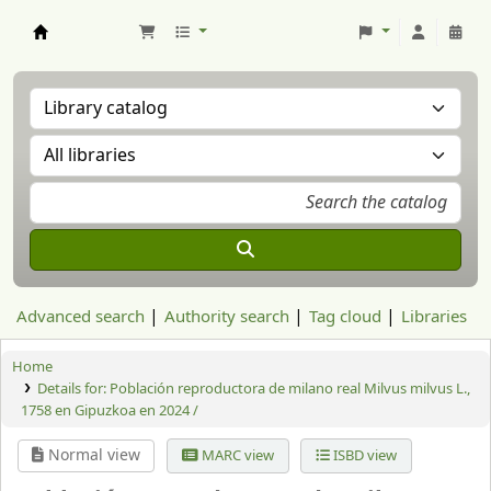
Aranzadi Zientzia Elkartea Liburutegia
Advanced search
Authority search
Tag cloud
Libraries
Home
Details for:
Población reproductora de milano real Milvus milvus L.,
1758 en Gipuzkoa en 2024 /
Normal view
MARC view
ISBD view