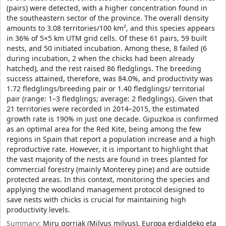
(pairs) were detected, with a higher concentration found in
the southeastern sector of the province. The overall density
amounts to 3.08 territories/100 km², and this species appears
in 36% of 5×5 km UTM grid cells. Of these 61 pairs, 59 built
nests, and 50 initiated incubation. Among these, 8 failed (6
during incubation, 2 when the chicks had been already
hatched), and the rest raised 86 fledglings. The breeding
success attained, therefore, was 84.0%, and productivity was
1.72 fledglings/breeding pair or 1.40 fledglings/ territorial
pair (range: 1–3 fledglings; average: 2 fledglings). Given that
21 territories were recorded in 2014–2015, the estimated
growth rate is 190% in just one decade. Gipuzkoa is confirmed
as an optimal area for the Red Kite, being among the few
regions in Spain that report a population increase and a high
reproductive rate. However, it is important to highlight that
the vast majority of the nests are found in trees planted for
commercial forestry (mainly Monterey pine) and are outside
protected areas. In this context, monitoring the species and
applying the woodland management protocol designed to
save nests with chicks is crucial for maintaining high
productivity levels.
Summary:
Miru gorriak (Milvus milvus), Europa erdialdeko eta