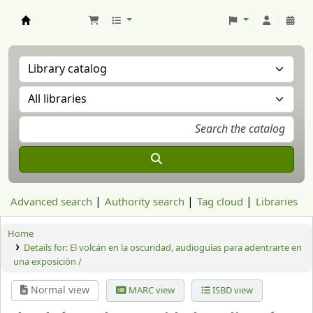
Aranzadi Zientzia Elkartea Liburutegia
Advanced search
Authority search
Tag cloud
Libraries
Home
Details for:
El volcán en la oscuridad, audioguías para adentrarte en
una exposición /
Normal view
MARC view
ISBD view