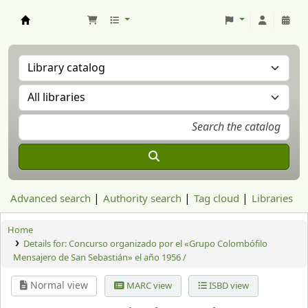
Aranzadi Zientzia Elkartea Liburutegia
Advanced search
Authority search
Tag cloud
Libraries
Home
Details for:
Concurso organizado por el «Grupo Colombófilo
Mensajero de San Sebastián» el año 1956 /
Normal view
MARC view
ISBD view