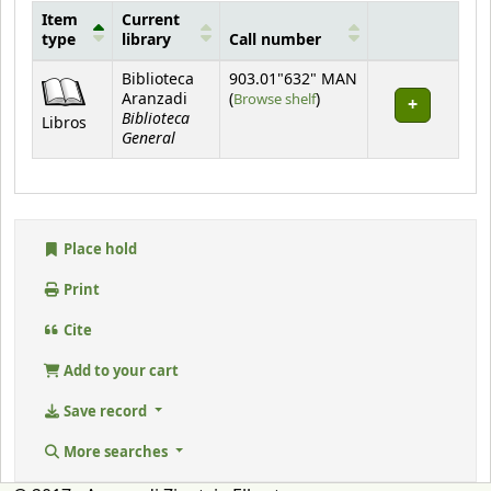
Item
Current
type
library
Call number
Holdings
Biblioteca
903.01"632" MAN
(Opens below)
Aranzadi
(
Browse shelf
)
Biblioteca
Libros
General
Place hold
Print
Cite
Add to your cart
Save record
More searches