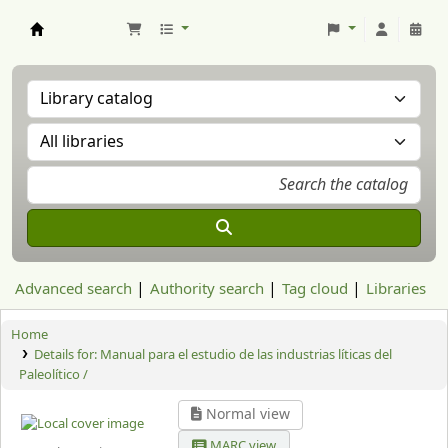
Aranzadi Zientzia Elkartea Liburutegia
Advanced search
Authority search
Tag cloud
Libraries
Home
Details for:
Manual para el estudio de las industrias líticas del
Paleolítico /
Normal view
MARC view