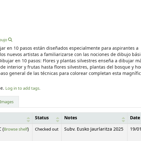
ibujo
ibujar en 10 pasos están diseñados especialmente para aspirantes a
 los nuevos artistas a familiarizarse con las nociones de dibujo bás
bujar en 10 pasos: Flores y plantas silvestres enseña a dibujar m
e interior y frutas hasta flores silvestres, plantas del bosque y h
epaso general de las técnicas para colorear completan esta magnífi
le.
Log in to add tags.
Images
Status
Notes
Date
(Opens below)
 (
Browse shelf
)
Checked out
Subv. Eusko Jaurlaritza 2025
19/0