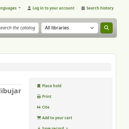
anguages
Log in to your account
Search history
Search the catalog in:
Place hold
dibujar
Print
Cite
Add to your cart
Save record