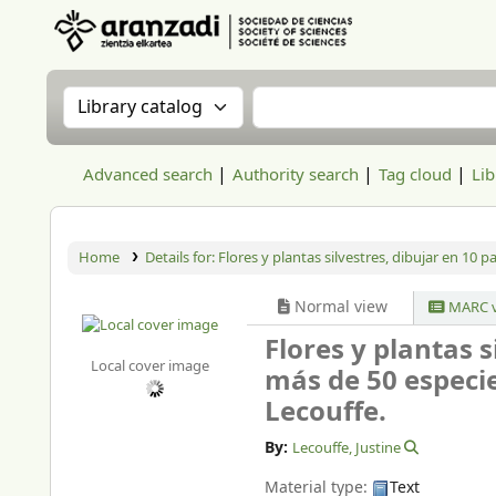
Aranzadi Zientzia Elkartea Liburutegia
Search the catalog by:
Search the catalog
Advanced search
Authority search
Tag cloud
Lib
Home
Details for:
Flores y plantas silvestres, dibujar en 10 pa
Normal view
MARC v
Flores y plantas 
Local cover image
más de 50 especie
Lecouffe.
By:
Lecouffe, Justine
Material type:
Text