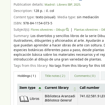
Publication details:
Madrid :
Librero IBP,
2025.
Description:
128 p. : il. col
Content type:
texto (visual)
Media type:
sin mediación
ISBN:
978-84-1154-073-5
Subject(s):
Flores silvestres -- Dibujo
Plantas silvestres -- D
Summary:
Los divertidos y sencillos libros de la serie D
ilustradores, dibujantes y aficionados al arte. Ayudarán a
que puedan aprender a hacer obras de arte con soltura. Di
especies botánicas diferentes paso a paso, desde plantas d
explicación básica sobre los materiales necesarios y el r
introducción al dibujo de una gran variedad de plantas.
Tags from this library:
No tags from this library for this tit
Holdings
( 1 )
Title notes ( 2 )
Comments ( 0 )
Item type
Current library
Call number
Holdings
Biblioteca Aranzadi
741.02:581.9 LEC
Libros
Biblioteca General