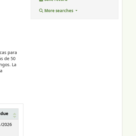
More searches
icas para
ás de 50
ongos. La
ca
 due
1/2026