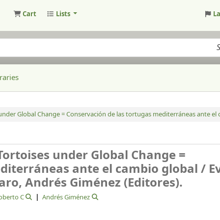
Cart
Lists
L
raries
under Global Change = Conservación de las tortugas mediterráneas ante el 
Tortoises under Global Change =
diterráneas ante el cambio global /
E
aro, Andrés Giménez (Editores).
oberto C
Andrés Giménez