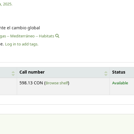
,
2025.
nte el cambio global
gas -- Mediterráneo -- Habitats
le.
Log in to add tags.
Call number
Status
(Opens below)
598.13 CON (
Browse shelf
)
Available