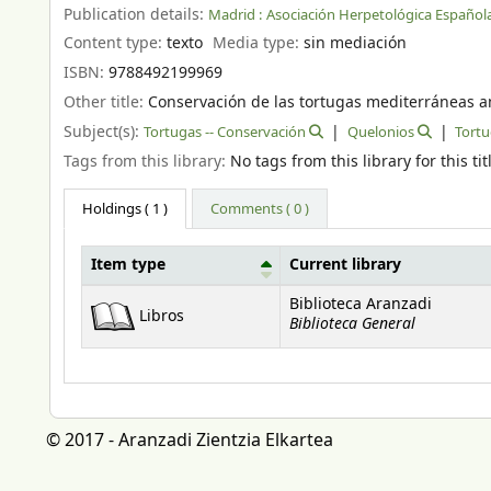
Publication details:
Madrid :
Asociación Herpetológica Española
Content type:
texto
Media type:
sin mediación
ISBN:
9788492199969
Other title:
Conservación de las tortugas mediterráneas a
Subject(s):
Tortugas -- Conservación
Quelonios
Tortu
Tags from this library:
No tags from this library for this tit
Holdings
( 1 )
Comments ( 0 )
Item type
Current library
Holdings
Biblioteca Aranzadi
Libros
Biblioteca General
© 2017 - Aranzadi Zientzia Elkartea