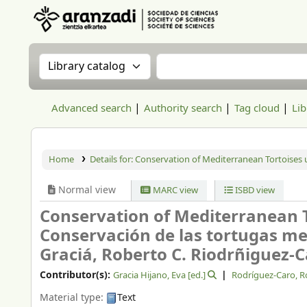
Aranzadi Zientzia Elkartea Liburutegia
Search the catalog by:
Search the catalog
Advanced search
Authority search
Tag cloud
Lib
Home
Details for:
Conservation of Mediterranean Tortoises 
Normal view
MARC view
ISBD view
Conservation of Mediterranean 
Conservación de las tortugas me
Graciá, Roberto C. Riodrñiguez-C
Contributor(s):
Gracia Hijano, Eva
[ed.]
Rodríguez-Caro, R
Material type:
Text