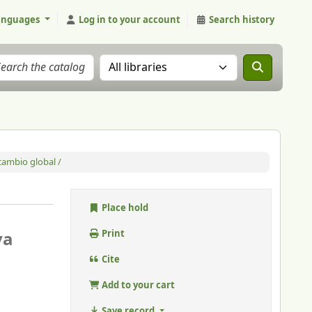
anguages
Log in to your account
Search history
Search the catalog in:
cambio global /
Place hold
va
Print
Cite
Add to your cart
Save record