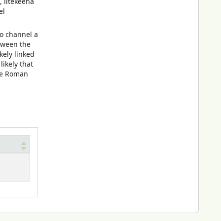
, litekeena
el
to channel a
tween the
kely linked
likely that
ete Roman