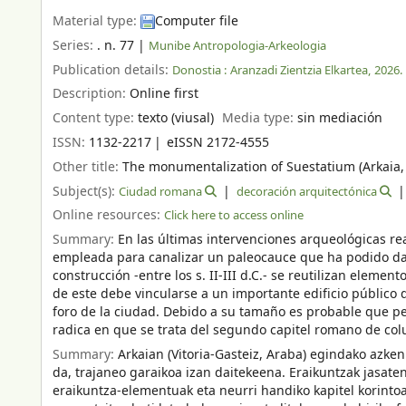
Material type:
Computer file
Series:
. n. 77
|
Munibe Antropologia-Arkeologia
Publication details:
Donostia :
Aranzadi Zientzia Elkartea,
2026.
Description:
Online first
Content type:
texto (viusal)
Media type:
sin mediación
ISSN:
1132-2217
eISSN 2172-4555
Other title:
The monumentalization of Suestatium (Arkaia, V
Subject(s):
Ciudad romana
decoración arquitectónica
Online resources:
Click here to access online
Summary:
En las últimas intervenciones arqueológicas rea
empleada para canalizar un paleocauce que ha podido dat
construcción -entre los s. II-III d.C.- se reutilizan eleme
de este debe vincularse a un importante edificio públic
foro de la ciudad. Debido a su tamaño es probable que per
radica en que se trata del segundo capitel romano de col
Summary:
Arkaian (Vitoria-Gasteiz, Araba) egindako azke
da, trajaneo garaikoa izan daitekeena. Eraikuntzak jasate
eraikuntza-elementuak eta neurri handiko kapitel korintoa