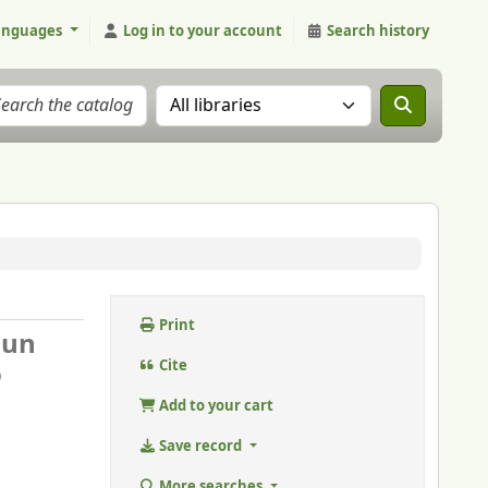
anguages
Log in to your account
Search history
Search the catalog in:
Print
 un
o
Cite
Add to your cart
Save record
More searches