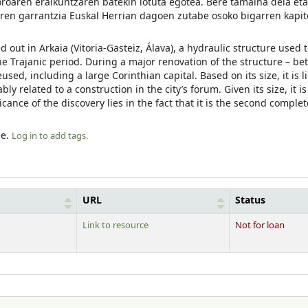
 foroaren eraikuntzaren batekin lotuta egotea. Bere tamaina dela eta
aren garrantzia Euskal Herrian dagoen zutabe osoko bigarren kapit
d out in Arkaia (Vitoria-Gasteiz, Álava), a hydraulic structure used 
 Trajanic period. During a major renovation of the structure – be
d, including a large Corinthian capital. Based on its size, it is li
 related to a construction in the city’s forum. Given its size, it is 
ficance of the discovery lies in the fact that it is the second compl
le.
Log in to add tags.
URL
Status
Link to resource
Not for loan