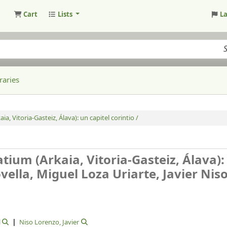
Cart
Lists
L
raries
 Vitoria-Gasteiz, Álava): un capitel corintio /
ium (Arkaia, Vitoria-Gasteiz, Álava):
ella, Miguel Loza Uriarte, Javier Nis
l
Niso Lorenzo, Javier