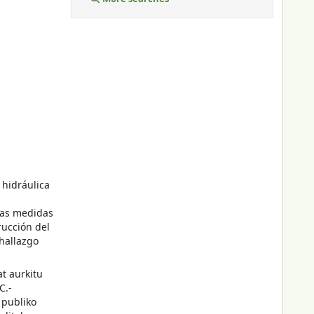
 hidráulica
 las medidas
rucción del
 hallazgo
t aurkitu
C.-
 publiko