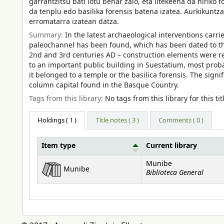
garrantzitsu bati lotu behar zaio, eta litekeena da hiriko
da tenplu edo basilika forensis batena izatea. Aurkikuntz
erromatarra izatean datza.
Summary:
In the latest archaeological interventions carrie
paleochannel has been found, which has been dated to the
2nd and 3rd centuries AD – construction elements were reuse
to an important public building in Suestatium, most probably
it belonged to a temple or the basilica forensis. The signi
column capital found in the Basque Country.
Tags from this library:
No tags from this library for this tit
Holdings
( 1 )
Title notes ( 3 )
Comments ( 0 )
Item type
Current library
Holdings
Munibe
Munibe
Biblioteca General