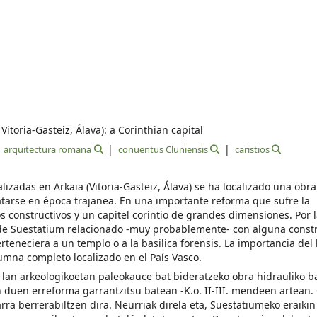
itoria-Gasteiz, Álava): a Corinthian capital
arquitectura romana
conuentus Cluniensis
caristios
lizadas en Arkaia (Vitoria-Gasteiz, Álava) se ha localizado una obra
arse en época trajanea. En una importante reforma que sufre la
ntos constructivos y un capitel corintio de grandes dimensiones. Por
o de Suestatium relacionado -muy probablemente- con alguna const
teneciera a un templo o a la basilica forensis. La importancia del
umna completo localizado en el País Vasco.
n lan arkeologikoetan paleokauce bat bideratzeko obra hidrauliko ba
n duen erreforma garrantzitsu batean -K.o. II-III. mendeen artean. 
rra berrerabiltzen dira. Neurriak direla eta, Suestatiumeko eraikin