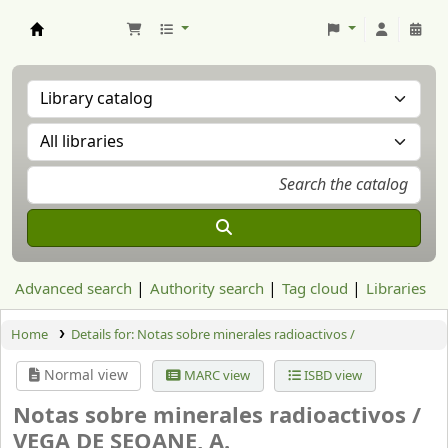
Aranzadi Zientzia Elkartea Liburutegia
Advanced search
Authority search
Tag cloud
Libraries
Home
Details for:
Notas sobre minerales radioactivos /
Normal view
MARC view
ISBD view
Notas sobre minerales radioactivos /
VEGA DE SEOANE, A.