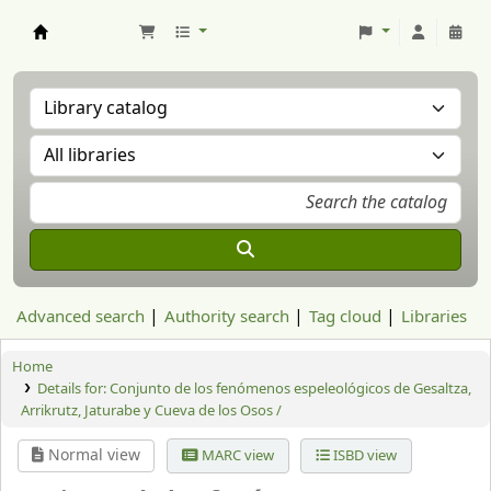
Aranzadi Zientzia Elkartea Liburutegia
Advanced search
Authority search
Tag cloud
Libraries
Home
Details for:
Conjunto de los fenómenos espeleológicos de Gesaltza,
Arrikrutz, Jaturabe y Cueva de los Osos /
Normal view
MARC view
ISBD view