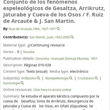
Conjunto de los fenómenos
espeleológicos de Gesaltza, Arrikrutz,
Jaturabe y Cueva de los Osos /
F. Ruiz
de Arcaute & J. San Martin.
By:
Ruiz de Arcaute, Félix
, 1927-1971
Contributor(s):
San Martín, Juan
, 1922-2005
Material type:
Continuing resource
Series:
. 9
|
Munibe
Publication details:
Donostia :
Aranzadi Zientzia Elkartea,
1957
Description:
Páginas 010-028
Content type:
Texto (visual)
Media type:
electrónico
Subject(s):
Anfípodos
Bioespeleología
Crustáceos
Karstología
Online resources:
Click here to access online
Summary:
Se estudia el aparato kárstico compuesto por la
cueva de Gesaltza, Sima de Arrikrutz, Resurgencia de
Jaturabe y Cueva de los Osos, en Oñati (Gipuzkoa). Se