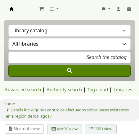
Aranzadi Zientzia Elkartea Liburutegia
Advanced search
Authority search
Tag cloud
Libraries
Home
Details for:
Algunos controles efectuados sobre peces existentes
enla región de los lagos /
Normal view
MARC view
ISBD view