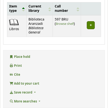
Item
Current
Call
type
library
number
Holdings
Biblioteca
597 BRU
(Opens below)
Aranzadi
(
Browse shelf
)
Biblioteca
Libros
General
Place hold
Print
Cite
Add to your cart
Save record
More searches