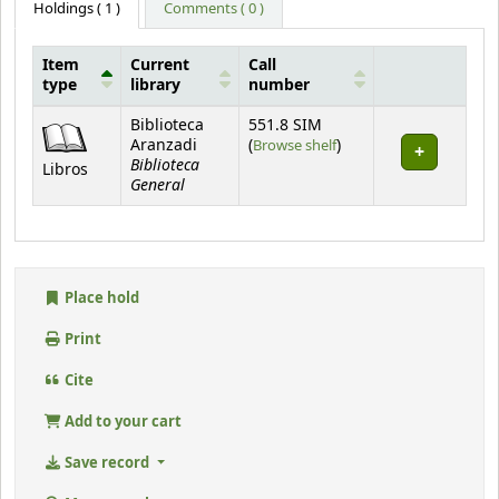
Holdings
( 1 )
Comments ( 0 )
Item
Current
Call
type
library
number
Holdings
Biblioteca
551.8 SIM
(Opens below)
Aranzadi
(
Browse shelf
)
Biblioteca
Libros
General
Place hold
Print
Cite
Add to your cart
Save record