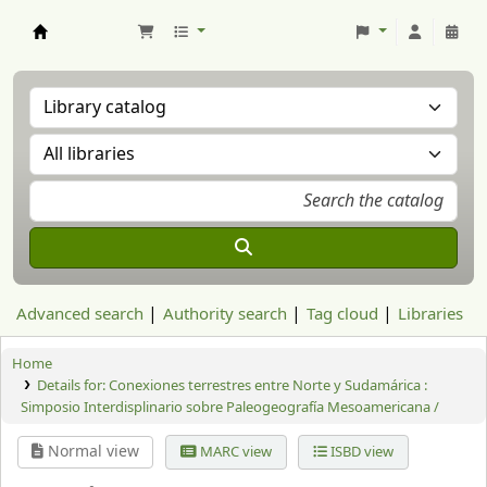
Aranzadi Zientzia Elkartea Liburutegia
Advanced search
Authority search
Tag cloud
Libraries
Home
Details for:
Conexiones terrestres entre Norte y Sudamárica :
Simposio Interdisplinario sobre Paleogeografía Mesoamericana /
Normal view
MARC view
ISBD view