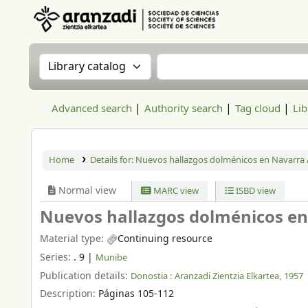
Aranzadi Zientzia Elkartea Liburutegia
Search the catalog by:
Search the catalog
Advanced search
Authority search
Tag cloud
Lib
Home
Details for:
Nuevos hallazgos dolménicos en Navarra 
Normal view
MARC view
ISBD view
Nuevos hallazgos dolménicos en
Material type:
Continuing resource
Series:
. 9
|
Munibe
Publication details:
Donostia :
Aranzadi Zientzia Elkartea,
1957
Description:
Páginas 105-112