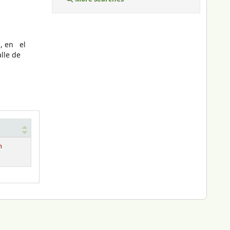
I, en el
alle de
n