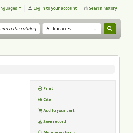
anguages
Log in to your account
Search history
Search the catalog in:
Print
Cite
Add to your cart
Save record
More searches