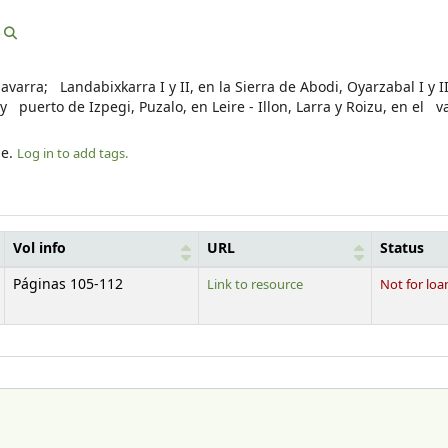
o
arra; Landabixkarra I y II, en la Sierra de Abodi, Oyarzabal I y I
y puerto de Izpegi, Puzalo, en Leire - Illon, Larra y Roizu, en el v
le.
Log in to add tags.
Vol info
URL
Status
Páginas 105-112
Link to resource
Not for loa