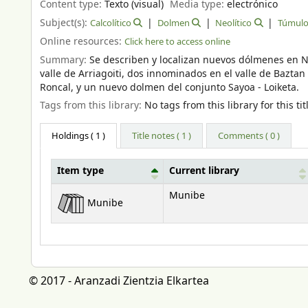
Content type:
Texto (visual)
Media type:
electrónico
Subject(s):
Calcolítico
Dolmen
Neolítico
Túmul
Online resources:
Click here to access online
Summary:
Se describen y localizan nuevos dólmenes en Nav
valle de Arriagoiti, dos innominados en el valle de Baztan 
Roncal, y un nuevo dolmen del conjunto Sayoa - Loiketa.
Tags from this library:
No tags from this library for this tit
Holdings
( 1 )
Title notes ( 1 )
Comments ( 0 )
Item type
Current library
Holdings
Munibe
Munibe
© 2017 - Aranzadi Zientzia Elkartea