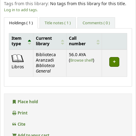
Tags from this library:
No tags from this library for this title.
Log in to add tags.
Holdings
( 1 )
Title notes ( 1 )
Comments ( 0 )
Item
Current
Call
type
library
number
Holdings
Biblioteca
56.0 AYA
(Opens below)
Aranzadi
(
Browse shelf
)
Biblioteca
Libros
General
Place hold
Print
Cite
Add to your cart