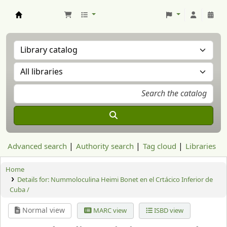
Aranzadi Zientzia Elkartea Liburutegia
Advanced search
Authority search
Tag cloud
Libraries
Home
Details for:
Nummoloculina Heimi Bonet en el Crtácico Inferior de
Cuba /
Normal view
MARC view
ISBD view