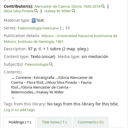
Contributor(s):
Alencaster de Cserna, Gloria
, 1926-2018
Alicia Silva Pineda
Halsey W. Miller
Material type:
Text
Series:
|
; 11
Paleontología mexicana
Publication details:
México :
Universidad Nacional Autónoma de
México, Instituto de Geología,
1961
Description:
97 p
;
il. + 1 sobre (2 map. pleg.)
Content type:
Texto (visual)
Media type:
sin mediación
Subject(s):
Paleontología
Contents:
Contiene : Estratigrafía .../Gloria Alencaster de
Cserna -- Flora fósil.../Alicia Silva Pineda -- Fauna
fósil.../Gloria Alencaster de Cserna --
Belemnoides.../Halsey W. Miller
Tags from this library:
No tags from this library for this title.
Log in to add tags.
Holdings
( 1 )
Title notes ( 1 )
Comments ( 0 )