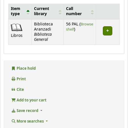
Item
Current
Call
type
library
number
Holdings
Biblioteca
56 PAL (
Browse
(Opens below)
Aranzadi
shelf
)
Biblioteca
Libros
General
Place hold
Print
Cite
Add to your cart
Save record
More searches