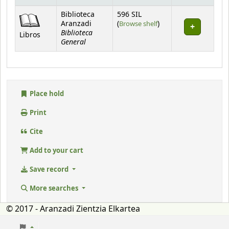
Holdings
Biblioteca
596 SIL
(Opens below)
Aranzadi
(
Browse shelf
)
Biblioteca
Libros
General
Place hold
Print
Cite
Add to your cart
Save record
More searches
© 2017 - Aranzadi Zientzia Elkartea