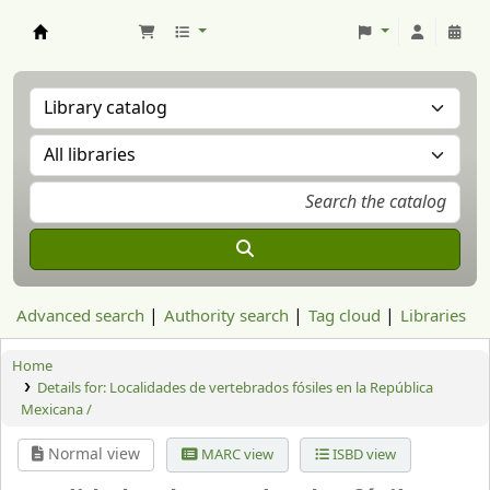
Aranzadi Zientzia Elkartea Liburutegia
Advanced search
Authority search
Tag cloud
Libraries
Home
Details for:
Localidades de vertebrados fósiles en la República
Mexicana /
Normal view
MARC view
ISBD view