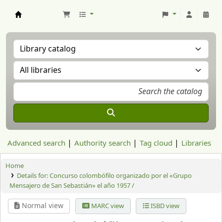
Aranzadi Zientzia Elkartea Liburutegia
Advanced search
Authority search
Tag cloud
Libraries
Home
Details for:
Concurso colombófilo organizado por el «Grupo
Mensajero de San Sebastián» el año 1957 /
Normal view
MARC view
ISBD view