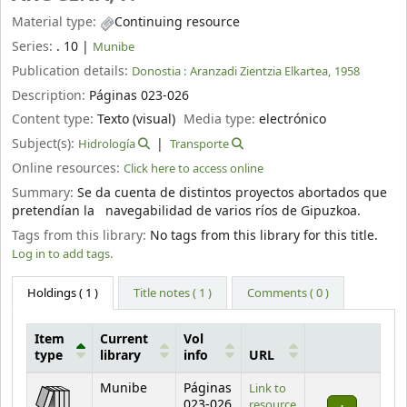
Material type:
Continuing resource
Series:
. 10
|
Munibe
Publication details:
Donostia :
Aranzadi Zientzia Elkartea,
1958
Description:
Páginas 023-026
Content type:
Texto (visual)
Media type:
electrónico
Subject(s):
Hidrología
Transporte
Online resources:
Click here to access online
Summary:
Se da cuenta de distintos proyectos abortados que
pretendían la navegabilidad de varios ríos de Gipuzkoa.
Tags from this library:
No tags from this library for this title.
Log in to add tags.
Holdings
( 1 )
Title notes ( 1 )
Comments ( 0 )
Item
Current
Vol
type
library
info
URL
Holdings
Munibe
Páginas
Link to
023-026
resource