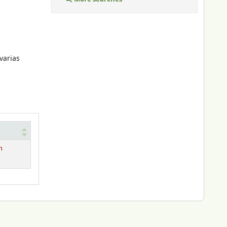
varias
n