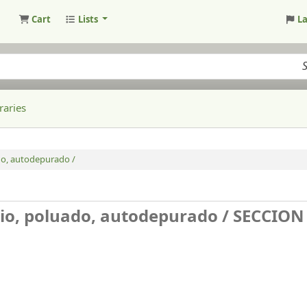
Cart
Lists
L
raries
ado, autodepurado /
pio, poluado, autodepurado /
SECCION