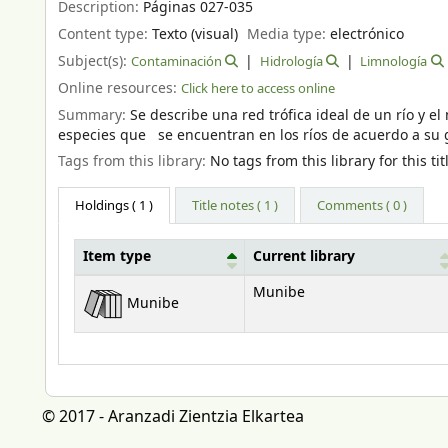
Description:
Páginas 027-035
Content type:
Texto (visual)
Media type:
electrónico
Subject(s):
Contaminación
Hidrología
Limnología
Online resources:
Click here to access online
Summary:
Se describe una red trófica ideal de un río y 
especies que se encuentran en los ríos de acuerdo a su
Tags from this library:
No tags from this library for this tit
Holdings
( 1 )
Title notes ( 1 )
Comments ( 0 )
Item type
Current library
Holdings
Munibe
Munibe
© 2017 - Aranzadi Zientzia Elkartea