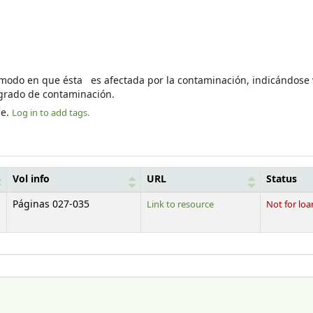
el modo en que ésta es afectada por la contaminación, indicándose 
 grado de contaminación.
le.
Log in to add tags.
Vol info
URL
Status
Páginas 027-035
Link to resource
Not for loa