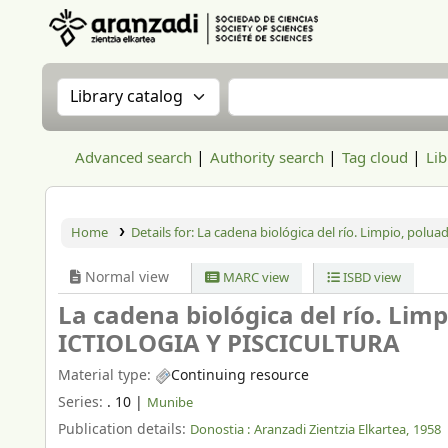
Aranzadi Zientzia Elkartea Liburutegia
Search the catalog by:
Search the catalog
Advanced search
Authority search
Tag cloud
Lib
Home
Details for:
La cadena biológica del río. Limpio, polu
Normal view
MARC view
ISBD view
La cadena biológica del río. Lim
ICTIOLOGIA Y PISCICULTURA
Material type:
Continuing resource
Series:
. 10
|
Munibe
Publication details:
Donostia :
Aranzadi Zientzia Elkartea,
1958