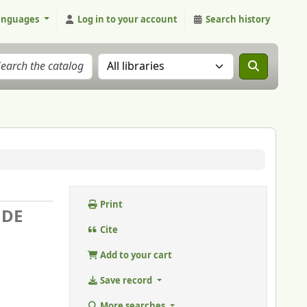
anguages
Log in to your account
Search history
Search the catalog in:
Print
 DE
Cite
Add to your cart
Save record
More searches