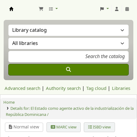
Aranzadi Zientzia Elkartea Liburutegia
Advanced search
Authority search
Tag cloud
Libraries
Home
Details for:
El Estado como agente activo de la industrialización de la
República Dominicana /
Normal view
MARC view
ISBD view